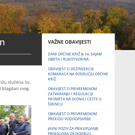
an
VAŽNE OBAVIJESTI
DANI OPĆINE KRIŽ & 14. SAJAM
OBRTA I RUKOTVORINA
OBAVIJEST O DEZINSEKCIJI
KOMARACA NA PODRUČJU OPĆINE
KRIŽ
rižu služena Sv.
li blagdan svog
OBAVIJEST O PRIVREMENOM
ZATVARANJU I REGULACIJI
PROMETA NA DIONICI CESTE U
ŠIRINCU
OBAVIJEST O PRIVREMENOM
PREKIDU VODOOPSKRBE
JAVNI POZIV ZA PRIKUPLJANJE
PRIJEDLOGA ZA DODJELU