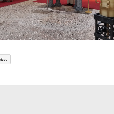
bjavu