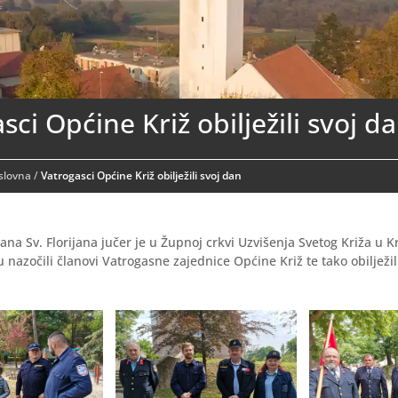
sci Općine Križ obilježili svoj d
aslovna
/
Vatrogasci Općine Križ obilježili svoj dan
a Sv. Florijana jučer je u Župnoj crkvi Uzvišenja Svetog Križa u K
u nazočili članovi Vatrogasne zajednice Općine Križ te tako obilježi