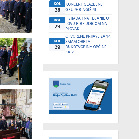
KOL
KONCERT GLAZBENE
28
GRUPE RINGIŠPIL
FIŠIJADA I NATJECANJE U
KOL
LOVU RIBE UDICOM NA
29
PLOVAK
OTVORENE PRIJAVE ZA 14.
KOL
SAJAM OBRTA I
29
RUKOTVORINA OPĆINE
KRIŽ