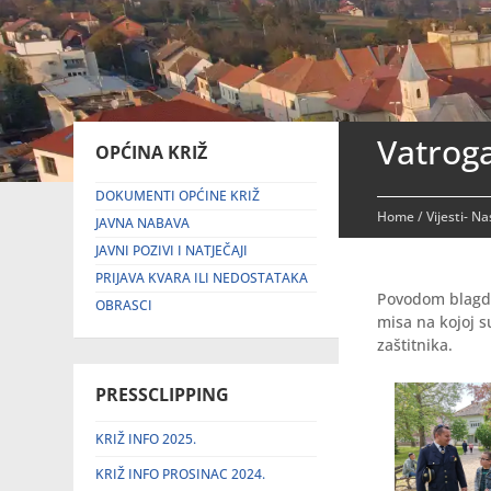
Vatroga
OPĆINA KRIŽ
DOKUMENTI OPĆINE KRIŽ
Home
/
Vijesti- N
JAVNA NABAVA
JAVNI POZIVI I NATJEČAJI
PRIJAVA KVARA ILI NEDOSTATAKA
Povodom blagdan
OBRASCI
misa na kojoj s
zaštitnika.
PRESSCLIPPING
KRIŽ INFO 2025.
KRIŽ INFO PROSINAC 2024.