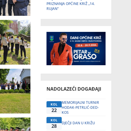
PRIZNANJA OPĆINE KRIŽ „14.
RUJAN“
NADOLAZEĆI DOGAĐAJI
MEMORIJALNI TURNIR
KOL
HODAK-PETRLIĆ-DED-
22
KOS
KOL
DJEČJI DAN U KRIŽU
28