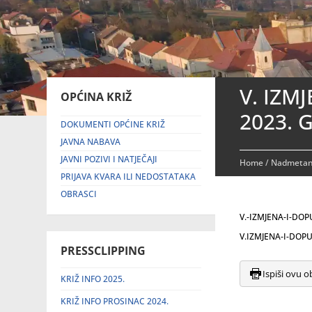
V. IZM
OPĆINA KRIŽ
2023. 
DOKUMENTI OPĆINE KRIŽ
JAVNA NABAVA
JAVNI POZIVI I NATJEČAJI
Home
/
Nadmetanj
PRIJAVA KVARA ILI NEDOSTATAKA
OBRASCI
V.-IZMJENA-I-DO
V.IZMJENA-I-DOP
PRESSCLIPPING
Ispiši ovu o
KRIŽ INFO 2025.
KRIŽ INFO PROSINAC 2024.