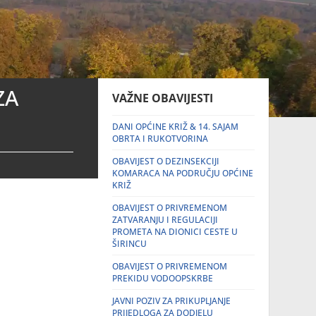
ZA
VAŽNE OBAVIJESTI
DANI OPĆINE KRIŽ & 14. SAJAM
OBRTA I RUKOTVORINA
OBAVIJEST O DEZINSEKCIJI
KOMARACA NA PODRUČJU OPĆINE
KRIŽ
OBAVIJEST O PRIVREMENOM
ZATVARANJU I REGULACIJI
PROMETA NA DIONICI CESTE U
ŠIRINCU
OBAVIJEST O PRIVREMENOM
PREKIDU VODOOPSKRBE
JAVNI POZIV ZA PRIKUPLJANJE
PRIJEDLOGA ZA DODJELU