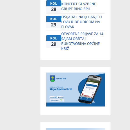
KOL
KONCERT GLAZBENE
28
GRUPE RINGIŠPIL
FIŠIJADA I NATJECANJE U
KOL
LOVU RIBE UDICOM NA
29
PLOVAK
OTVORENE PRIJAVE ZA 14.
KOL
SAJAM OBRTA I
29
RUKOTVORINA OPĆINE
KRIŽ