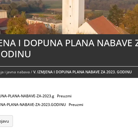
JENA I DOPUNA PLANA NABAVE 
GODINU
a i javna nabava
/
V. IZMJENA I DOPUNA PLANA NABAVE ZA 2023. GODINU
PUNA-PLANA-NABAVE-ZA-2023.g
Preuzmi
UNA-PLANA-NABAVE-ZA-2023.GODINU
Preuzmi
bjavu