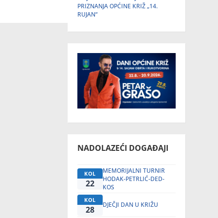
PRIZNANJA OPĆINE KRIŽ „14.
RUJAN“
NADOLAZEĆI DOGAĐAJI
MEMORIJALNI TURNIR
KOL
HODAK-PETRLIĆ-DED-
22
KOS
KOL
DJEČJI DAN U KRIŽU
28