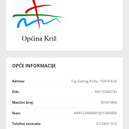
OPĆE INFORMACIJE
Adresa:
Trg Svetog Križa, 10314 Križ
Oib:
94115544733
Matični broj:
02541904
Iban:
HR4123400091821300009
Telefon centrala:
01/2831-510