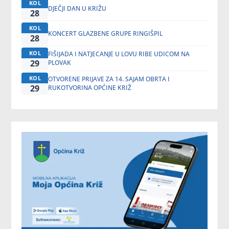
KOL
DJEČJI DAN U KRIŽU
28
KOL
KONCERT GLAZBENE GRUPE RINGIŠPIL
28
KOL
FIŠIJADA I NATJECANJE U LOVU RIBE UDICOM NA
29
PLOVAK
KOL
OTVORENE PRIJAVE ZA 14. SAJAM OBRTA I
29
RUKOTVORINA OPĆINE KRIŽ