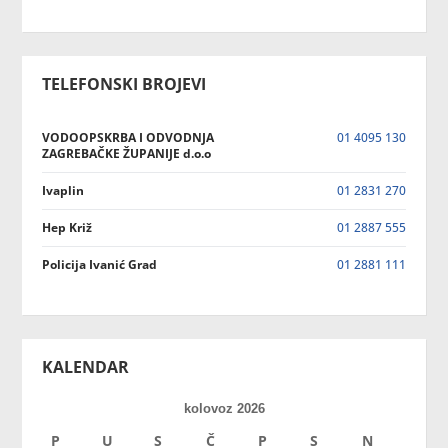
TELEFONSKI BROJEVI
VODOOPSKRBA I ODVODNJA
01 4095 130
ZAGREBAČKE ŽUPANIJE d.o.o
Ivaplin
01 2831 270
Hep Križ
01 2887 555
Policija Ivanić Grad
01 2881 111
KALENDAR
kolovoz 2026
P
U
S
Č
P
S
N