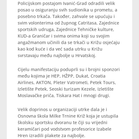
Policijskom postajom Ivanić-Grad odradili velik
posao u osiguranju svih sudionika u prometu, a
posebno trkača. Također, zahvale se upućuju i
svim volonterima od župnog Catritasa, Zajednice
sportskih udruga, Zajednice Tehničke kulture,
KUD-a Graničar i svima onima koji su svojim
angažmanom učinili da se trkači u Križu osjećaju
kao kod kuće i da već sada utrku u Križu
svrstavaju među najbolje u Hrvatskoj.
Cijelu manifestaciju poduprli su i brojni sponzori
među kojima je HEP, HŽPP, Dukat, Croatia
Airlines, AKTON, Pleter Vatrometi, Petek Tours,
Izletište Petek, Seoski turizam Kezele, Izletište
Moslavačke priča, Tiskara Hat i mnogi drugi.
Velik doprinos u organizaciji utrke dala je i
Osnovna škola Milke Trnine Križ koja je ustupila
školsku sportsku dvoranu te čiji su vrijedni
keramičari pod vodstvom profesorice Izabele
Hren izradili plakete za najbolje.