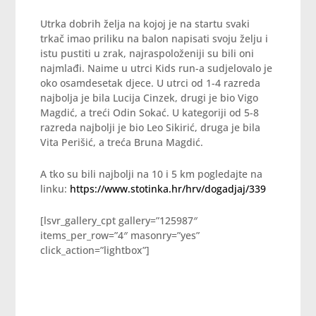
Utrka dobrih želja na kojoj je na startu svaki
trkač imao priliku na balon napisati svoju želju i
istu pustiti u zrak, najraspoloženiji su bili oni
najmlađi. Naime u utrci Kids run-a sudjelovalo je
oko osamdesetak djece. U utrci od 1-4 razreda
najbolja je bila Lucija Cinzek, drugi je bio Vigo
Magdić, a treći Odin Sokać. U kategoriji od 5-8
razreda najbolji je bio Leo Sikirić, druga je bila
Vita Perišić, a treća Bruna Magdić.
A tko su bili najbolji na 10 i 5 km pogledajte na
linku:
https://www.stotinka.hr/hrv/dogadjaj/339
[lsvr_gallery_cpt gallery=”125987″
items_per_row=”4″ masonry=”yes”
click_action=”lightbox”]