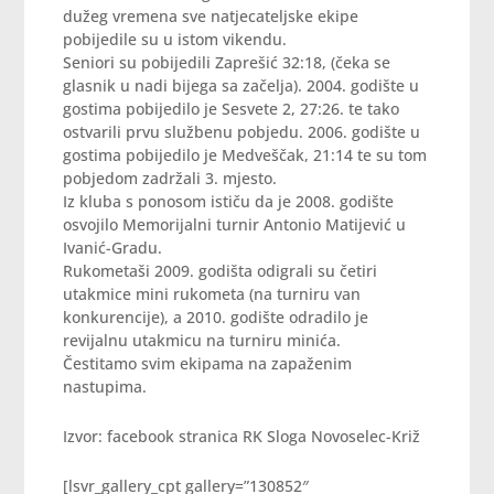
dužeg vremena sve natjecateljske ekipe
pobijedile su u istom vikendu.
Seniori su pobijedili Zaprešić 32:18, (čeka se
glasnik u nadi bijega sa začelja). 2004. godište u
gostima pobijedilo je Sesvete 2, 27:26. te tako
ostvarili prvu službenu pobjedu. 2006. godište u
gostima pobijedilo je Medveščak, 21:14 te su tom
pobjedom zadržali 3. mjesto.
Iz kluba s ponosom ističu da je 2008. godište
osvojilo Memorijalni turnir Antonio Matijević u
Ivanić-Gradu.
Rukometaši 2009. godišta odigrali su četiri
utakmice mini rukometa (na turniru van
konkurencije), a 2010. godište odradilo je
revijalnu utakmicu na turniru minića.
Čestitamo svim ekipama na zapaženim
nastupima.
Izvor: facebook stranica RK Sloga Novoselec-Križ
[lsvr_gallery_cpt gallery=”130852″