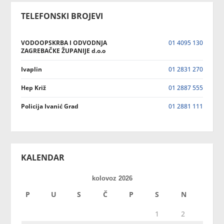
TELEFONSKI BROJEVI
VODOOPSKRBA I ODVODNJA
01 4095 130
ZAGREBAČKE ŽUPANIJE d.o.o
Ivaplin
01 2831 270
Hep Križ
01 2887 555
Policija Ivanić Grad
01 2881 111
KALENDAR
kolovoz 2026
P
U
S
Č
P
S
N
1
2