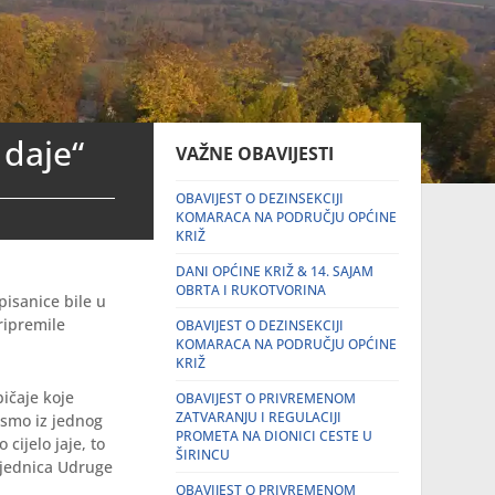
 daje“
VAŽNE OBAVIJESTI
OBAVIJEST O DEZINSEKCIJI
KOMARACA NA PODRUČJU OPĆINE
KRIŽ
DANI OPĆINE KRIŽ & 14. SAJAM
OBRTA I RUKOTVORINA
pisanice bile u
ripremile
OBAVIJEST O DEZINSEKCIJI
KOMARACA NA PODRUČJU OPĆINE
KRIŽ
bičaje koje
OBAVIJEST O PRIVREMENOM
ZATVARANJU I REGULACIJI
 smo iz jednog
PROMETA NA DIONICI CESTE U
cijelo jaje, to
ŠIRINCU
dsjednica Udruge
OBAVIJEST O PRIVREMENOM