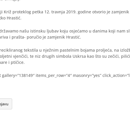
iji Križ proteklog petka 12. travnja 2019. godine otvorio je zamjeni
tko Hrastić.
državamo našu istinsku ljubav koju osjećamo u danima koji nam sli
riva i prašta- poručio je zamjenik Hrastić.
recikliranog tekstila u nježnim pastelnim bojama proljeća, na izlož
oljetni vjenčići, te niz drugih simbola Uskrsa kao što su zečići, pili
are i ptičice.
pt gallery=”138149″ items_per_row=”4″ masonry=”yes” click_action=”l
bjavu