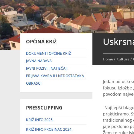
Uskrsna
OPĆINA KRIŽ
DOKUMENTI OPĆINE KRIŽ
Home
/
Kultura
/
JAVNA NABAVA
JAVNI POZIVI I NATJEČAJI
PRIJAVA KVARA ILI NEDOSTATAKA
Jedan od uskrsn
OBRASCI
fokusu izložbe 
povodom najve
PRESSCLIPPING
-Najljepši blagd
prakticiramo. 
KRIŽ INFO 2025.
tradicionalnog o
jaje poklonio po
KRIŽ INFO PROSINAC 2024.
Ženske ruke Iv