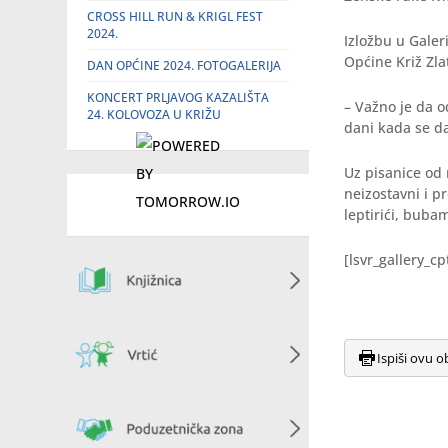
CROSS HILL RUN & KRIGL FEST
2024.
Izložbu u Galer
Općine Križ Zla
DAN OPĆINE 2024. FOTOGALERIJA
KONCERT PRLJAVOG KAZALIŠTA
– Važno je da o
24. KOLOVOZA U KRIŽU
dani kada se da
Uz pisanice od 
neizostavni i pr
leptirići, bubam
[lsvr_gallery_c
Ispiši ovu o