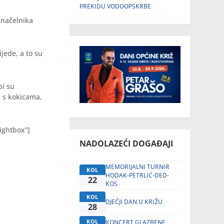
PREKIDU VODOOPSKRBE
k načelnika
jede, a to su
bi su
ći s kokicama,
ightbox”]
NADOLAZEĆI DOGAĐAJI
MEMORIJALNI TURNIR
KOL
HODAK-PETRLIĆ-DED-
22
KOS
KOL
DJEČJI DAN U KRIŽU
28
KOL
KONCERT GLAZBENE