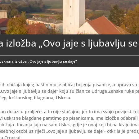
 izložba „Ovo jaje s ljubavlju se
Uskrsna izložba „Ovo jaje s ljubavlju se daje“
ih običaja kojeg baštinimo je običaj bojenja pisanice, a upravo su 
„Ovo jaje s ljubavlju se daje“ koju su članice Udruge Ženske ruke p
ćeg kršćanskog blagdana, Uskrsa.
an dolazi u proljeće, a to nije slučajno, jer to ima svoju povijest i o
Svi uskrsne blagdane pamtimo po pisanicama. Ime izložbe odabrali
bičaja- tucanja jaja na sam Uskrs, gdje je onaj koji bi na kraju imao 
sebnoj osobi uz riječi „ovo jaje s ljubavlju se daje“- otkrila je pre
ka Crnogaj.