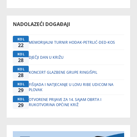
NADOLAZEĆI DOGAĐAJI
KOL
MEMORIJALNI TURNIR HODAK-PETRLIĆ-DED-KOS
22
KOL
DJEČJI DAN U KRIŽU
28
KOL
KONCERT GLAZBENE GRUPE RINGIŠPIL
28
KOL
FIŠIJADA I NATJECANJE U LOVU RIBE UDICOM NA
29
PLOVAK
KOL
OTVORENE PRIJAVE ZA 14. SAJAM OBRTA I
29
RUKOTVORINA OPĆINE KRIŽ