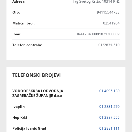
Adresa:
Trg Svetog Križa, 10314 Križ
Oib:
94115544733
Matični broj:
02541904
Iban:
HR4123400091821300009
Telefon centrala:
01/2831-510
TELEFONSKI BROJEVI
VODOOPSKRBA I ODVODNJA
01 4095 130
ZAGREBAČKE ŽUPANIJE d.o.o
Ivaplin
01 2831 270
Hep Križ
01 2887 555
Policija Ivanić Grad
01 2881 111