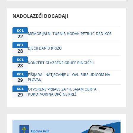
NADOLAZEĆI DOGAĐAJI
KOL
MEMORIJALNI TURNIR HODAK-PETRLIĆ-DED-KOS
22
KOL
DJEČJI DAN U KRIŽU
28
KOL
KONCERT GLAZBENE GRUPE RINGIŠPIL
28
KOL
FIŠIJADA I NATJECANJE U LOVU RIBE UDICOM NA
29
PLOVAK
KOL
OTVORENE PRIJAVE ZA 14. SAJAM OBRTA I
29
RUKOTVORINA OPĆINE KRIŽ