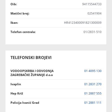
Oib:
94115544733
Matični broj:
02541904
Iban:
HR4123400091821300009
Telefon centrala:
01/2831-510
TELEFONSKI BROJEVI
VODOOPSKRBA I ODVODNJA
01 4095 130
ZAGREBAČKE ŽUPANIJE d.o.o
Ivaplin
01 2831 270
Hep Križ
01 2887 555
Policija Ivanić Grad
01 2881 111