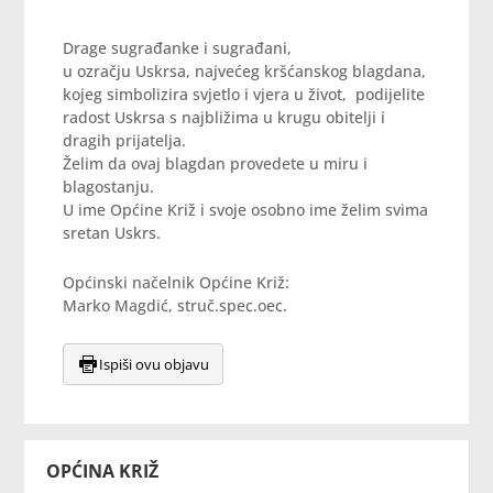
Drage sugrađanke i sugrađani,
u ozračju Uskrsa, najvećeg kršćanskog blagdana,
kojeg simbolizira svjetlo i vjera u život, podijelite
radost Uskrsa s najbližima u krugu obitelji i
dragih prijatelja.
Želim da ovaj blagdan provedete u miru i
blagostanju.
U ime Općine Križ i svoje osobno ime želim svima
sretan Uskrs.
Općinski načelnik Općine Križ:
Marko Magdić, struč.spec.oec.
Ispiši ovu objavu
OPĆINA KRIŽ