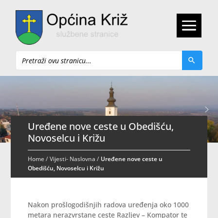
Pretraži
Uređene nove ceste u Obedišću,
Novoselcu i Križu
Home
/
Vijesti- Naslovna
/
Uređene nove ceste u
Obedišću, Novoselcu i Križu
Nakon prošlogodišnjih radova uređenja oko 1000
metara nerazvrstane ceste Razljev – Kompator te