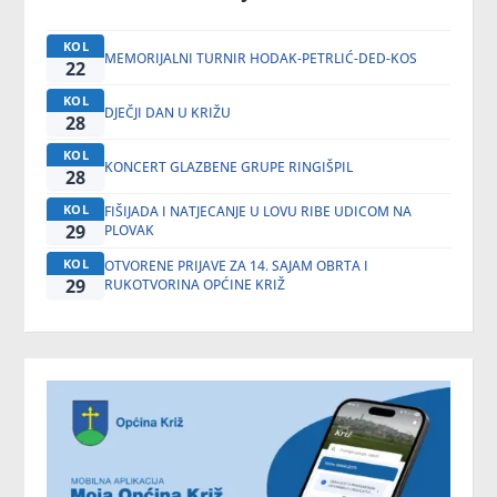
KOL
MEMORIJALNI TURNIR HODAK-PETRLIĆ-DED-KOS
22
KOL
DJEČJI DAN U KRIŽU
28
KOL
KONCERT GLAZBENE GRUPE RINGIŠPIL
28
KOL
FIŠIJADA I NATJECANJE U LOVU RIBE UDICOM NA
29
PLOVAK
KOL
OTVORENE PRIJAVE ZA 14. SAJAM OBRTA I
29
RUKOTVORINA OPĆINE KRIŽ