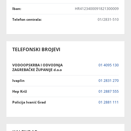
Iban:
HR4123400091821300009
Telefon centrala:
01/2831-510
TELEFONSKI BROJEVI
VODOOPSKRBA I ODVODNJA
01 4095 130
ZAGREBAČKE ŽUPANIJE d.o.o
Ivaplin
01 2831 270
Hep Križ
01 2887 555
Policija Ivanić Grad
01 2881 111