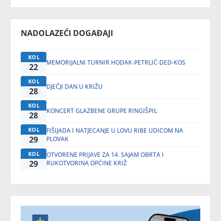
NADOLAZEĆI DOGAĐAJI
KOL
MEMORIJALNI TURNIR HODAK-PETRLIĆ-DED-KOS
22
KOL
DJEČJI DAN U KRIŽU
28
KOL
KONCERT GLAZBENE GRUPE RINGIŠPIL
28
KOL
FIŠIJADA I NATJECANJE U LOVU RIBE UDICOM NA
29
PLOVAK
KOL
OTVORENE PRIJAVE ZA 14. SAJAM OBRTA I
29
RUKOTVORINA OPĆINE KRIŽ