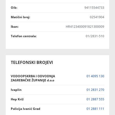
Oib:
94115544733
Matični broj:
02541904
Iban:
HR4123400091821300009
Telefon centrala:
01/2831-510
TELEFONSKI BROJEVI
VODOOPSKRBA I ODVODNJA
01 4095 130
ZAGREBAČKE ŽUPANIJE d.o.o
Ivaplin
01 2831 270
Hep Križ
01 2887 555
Policija Ivanić Grad
01 2881 111