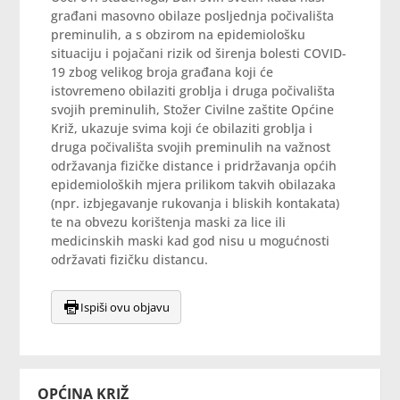
građani masovno obilaze posljednja počivališta
preminulih, a s obzirom na epidemiološku
situaciju i pojačani rizik od širenja bolesti COVID-
19 zbog velikog broja građana koji će
istovremeno obilaziti groblja i druga počivališta
svojih preminulih, Stožer Civilne zaštite Općine
Križ, ukazuje svima koji će obilaziti groblja i
druga počivališta svojih preminulih na važnost
održavanja fizičke distance i pridržavanja općih
epidemioloških mjera prilikom takvih obilazaka
(npr. izbjegavanje rukovanja i bliskih kontakata)
te na obvezu korištenja maski za lice ili
medicinskih maski kad god nisu u mogućnosti
održavati fizičku distancu.
Ispiši ovu objavu
OPĆINA KRIŽ