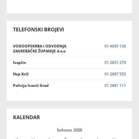
TELEFONSKI BROJEVI
VODOOPSKRBA I ODVODNJA
01 4095 130
ZAGREBAČKE ŽUPANIJE d.o.o
Ivaplin
01 2831 270
Hep Križ
01 2887 555
Policija Ivanić Grad
01 2881 111
KALENDAR
kolovoz 2026