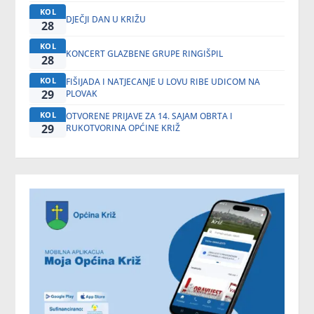
KOL
DJEČJI DAN U KRIŽU
28
KOL
KONCERT GLAZBENE GRUPE RINGIŠPIL
28
KOL
FIŠIJADA I NATJECANJE U LOVU RIBE UDICOM NA
29
PLOVAK
KOL
OTVORENE PRIJAVE ZA 14. SAJAM OBRTA I
29
RUKOTVORINA OPĆINE KRIŽ