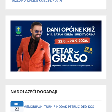
PRIZNANJA OPĆINE KRIŽ „14. RUJAN“
NADOLAZEĆI DOGAĐAJI
KOL
MEMORIJALNI TURNIR HODAK-PETRLIĆ-DED-KOS
22