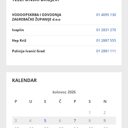
VODOOPSKRBA I ODVODNJA
01 4095 130
ZAGREBAČKE ŽUPANIJE d.o.o
Ivaplin
01 2831 270
Hep Križ
01 2887 555
Policija Ivanić Grad
01 2881 111
KALENDAR
kolovoz 2026
P
U
S
Č
P
S
N
1
2
3
4
5
6
7
8
9