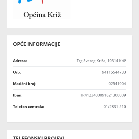
OPĆE INFORMACIJE
Adresa:
Trg Svetog Križa, 10314 Križ
Oib:
94115544733
Matični broj:
02541904
Iban:
HR4123400091821300009
Telefon centrala:
01/2831-510
TELEFONSKI BROJEVI