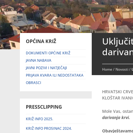
Uključi
OPĆINA KRIŽ
darivan
DOKUMENTI OPĆINE KRIŽ
JAVNA NABAVA
JAVNI POZIVI I NATJEČAJI
Home
/
Novosti
/
PRIJAVA KVARA ILI NEDOSTATAKA
OBRASCI
HRVATSKI CRVE
KLOŠTAR IVANIĆ
PRESSCLIPPING
Mole Vas, ostan
darivanja krvi.
KRIŽ INFO 2025.
KRIŽ INFO PROSINAC 2024.
Obavještavamo 