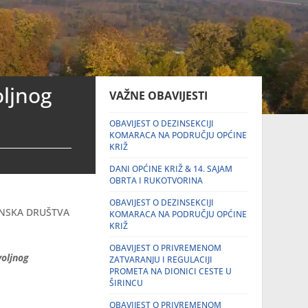
oljnog
VAŽNE OBAVIJESTI
OBAVIJEST O DEZINSEKCIJI
KOMARACA NA PODRUČJU OPĆINE
KRIŽ
DANI OPĆINE KRIŽ & 14. SAJAM
OBRTA I RUKOTVORINA
OBAVIJEST O DEZINSEKCIJI
INSKA DRUŠTVA
KOMARACA NA PODRUČJU OPĆINE
KRIŽ
OBAVIJEST O PRIVREMENOM
voljnog
ZATVARANJU I REGULACIJI
PROMETA NA DIONICI CESTE U
ŠIRINCU
OBAVIJEST O PRIVREMENOM