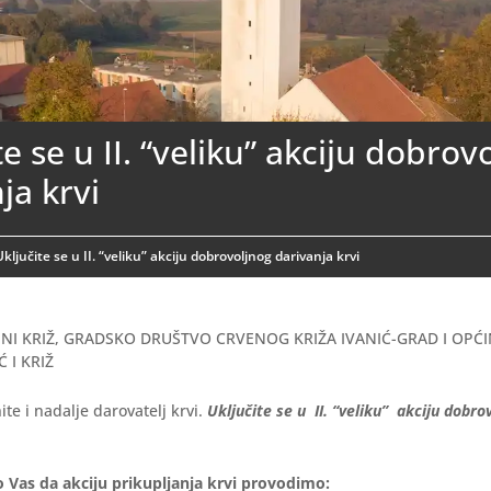
te se u II. “veliku” akciju dobrov
ja krvi
Uključite se u II. “veliku” akciju dobrovoljnog darivanja krvi
NI KRIŽ, GRADSKO DRUŠTVO CRVENOG KRIŽA IVANIĆ-GRAD I OPĆ
 I KRIŽ
ite i nadalje darovatelj krvi.
Uključite se u II. “veliku” akciju dobro
Vas da akciju prikupljanja krvi provodimo
: