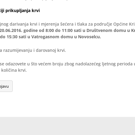
iji prikupljanja krvi
jnog darivanja krvi i mjerenja šećera i tlaka za područje Općine Kri
20.06.2016. godine od 8:00 do 11:00 sati u Društvenom domu u Kr
 do 15:30 sati u Vatrogasnom domu u Novoselcu.
 razumijevanju i darovanoj krvi.
se odazovete u što većem broju zbog nadolazećeg ljetnog perioda 
količina krvi.
bjavu