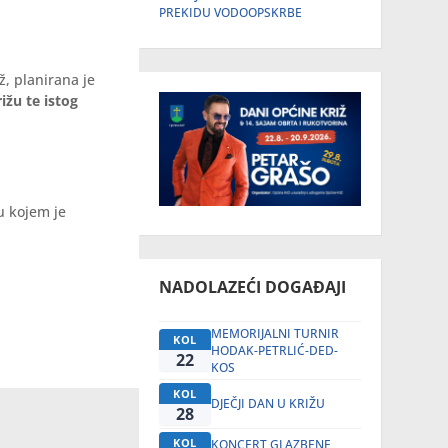
PREKIDU VODOOPSKRBE
ž, planirana je
ižu te istog
u kojem je
NADOLAZEĆI DOGAĐAJI
MEMORIJALNI TURNIR
KOL
HODAK-PETRLIĆ-DED-
22
KOS
KOL
DJEČJI DAN U KRIŽU
28
KOL
KONCERT GLAZBENE