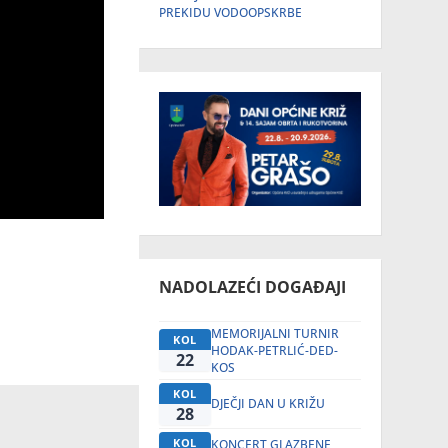
PREKIDU VODOOPSKRBE
NADOLAZEĆI DOGAĐAJI
MEMORIJALNI TURNIR
KOL
HODAK-PETRLIĆ-DED-
22
KOS
KOL
DJEČJI DAN U KRIŽU
28
KOL
KONCERT GLAZBENE