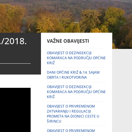
./2018.
VAŽNE OBAVIJESTI
OBAVIJEST O DEZINSEKCIJI
KOMARACA NA PODRUČJU OPĆINE
KRIŽ
DANI OPĆINE KRIŽ & 14. SAJAM
OBRTA I RUKOTVORINA
OBAVIJEST O DEZINSEKCIJI
KOMARACA NA PODRUČJU OPĆINE
KRIŽ
OBAVIJEST O PRIVREMENOM
ZATVARANJU I REGULACIJI
PROMETA NA DIONICI CESTE U
ŠIRINCU
OBAVIJEST O PRIVREMENOM