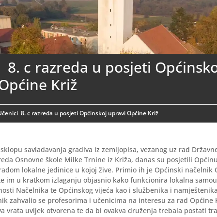
 8. c razreda u posjeti Općinsko
Općine Križ
Učenici 8. c razreda u posjeti Općinskoj upravi Općine Križ
 sklopu savladavanja gradiva iz zemljopisa, vezanog uz rad Državn
zreda Osnovne škole Milke Trnine iz Križa, danas su posjetili Općinu 
adom lokalne jedinice u kojoj žive. Primio ih je Općinski načelnik 
e im u kratkom izlaganju objasnio kako funkcionira lokalna samou
žnosti Načelnika te Općinskog vijeća kao i službenika i namještenik
ik zahvalio se profesorima i učenicima na interesu za rad Općine K
a vrata uvijek otvorena te da bi ovakva druženja trebala postati tra