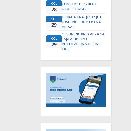
KOL
KONCERT GLAZBENE
28
GRUPE RINGIŠPIL
FIŠIJADA I NATJECANJE U
KOL
LOVU RIBE UDICOM NA
29
PLOVAK
OTVORENE PRIJAVE ZA 14.
KOL
SAJAM OBRTA I
29
RUKOTVORINA OPĆINE
KRIŽ