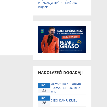
PRIZNANJA OPĆINE KRIŽ „14.
RUJAN“
NADOLAZEĆI DOGAĐAJI
MEMORIJALNI TURNIR
KOL
HODAK-PETRLIĆ-DED-
22
KOS
KOL
DJEČJI DAN U KRIŽU
28