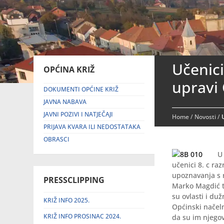
Učenici
OPĆINA KRIŽ
upravi 
DOKUMENTI OPĆINE KRIŽ
JAVNA NABAVA
JAVNI POZIVI I NATJEČAJI
Home
/
Novosti
/
PRIJAVA KVARA ILI NEDOSTATAKA
OBRASCI
U
učenici 8. c ra
upoznavanja s r
PRESSCLIPPING
Marko Magdić t
su ovlasti i du
KRIŽ INFO 2025.
Općinski načeln
KRIŽ INFO PROSINAC 2024.
da su im njegov