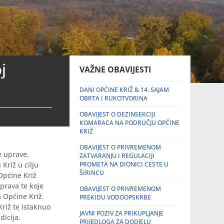
j
VAŽNE OBAVIJESTI
DANI OPĆINE KRIŽ & 14. SAJAM
OBRTA I RUKOTVORINA
OBAVIJEST O DEZINSEKCIJI
KOMARACA NA PODRUČJU OPĆINE
KRIŽ
OBAVIJEST O PRIVREMENOM
e uprave,
ZATVARANJU I REGULACIJI
Križ u cilju
PROMETA NA DIONICI CESTE U
ŠIRINCU
Općine Križ
prava te koje
OBAVIJEST O PRIVREMENOM
a Općine Križ.
PREKIDU VODOOPSKRBE
riž te istaknuo
JAVNI POZIV ZA PRIKUPLJANJE
dicija.
PRIJEDLOGA ZA DODJELU