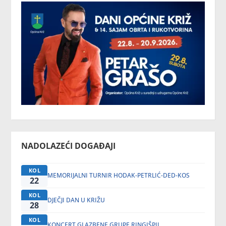
NADOLAZEĆI DOGAĐAJI
KOL
MEMORIJALNI TURNIR HODAK-PETRLIĆ-DED-KOS
22
KOL
DJEČJI DAN U KRIŽU
28
KOL
KONCERT GLAZBENE GRUPE RINGIŠPIL