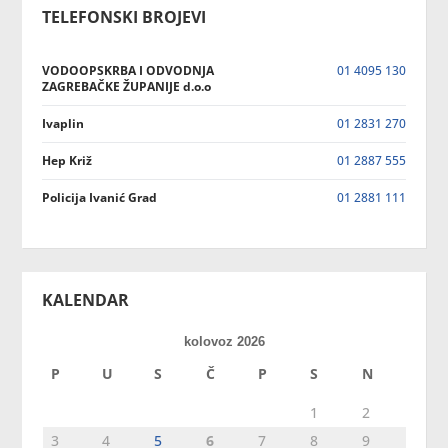
TELEFONSKI BROJEVI
VODOOPSKRBA I ODVODNJA
01 4095 130
ZAGREBAČKE ŽUPANIJE d.o.o
Ivaplin
01 2831 270
Hep Križ
01 2887 555
Policija Ivanić Grad
01 2881 111
KALENDAR
kolovoz 2026
P
U
S
Č
P
S
N
1
2
3
4
5
6
7
8
9