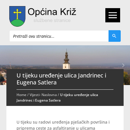
Pretraži
U tijeku uređenje ulica Jandrinec i
Eugena Satlera
Home
/
Vijesti- Naslovna
/
U tijeku uređenje ulica
Jandrinec i Eugena Satlera
U tijeku su radovi uređenja pješačkih površina i
priprema ceste za asfaltiranje u ulicama