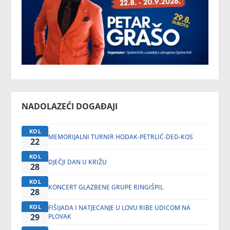
NADOLAZEĆI DOGAĐAJI
KOL
MEMORIJALNI TURNIR HODAK-PETRLIĆ-DED-KOS
22
KOL
DJEČJI DAN U KRIŽU
28
KOL
KONCERT GLAZBENE GRUPE RINGIŠPIL
28
KOL
FIŠIJADA I NATJECANJE U LOVU RIBE UDICOM NA
29
PLOVAK