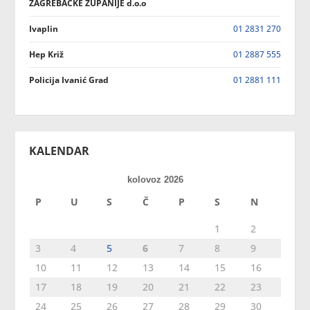
ZAGREBAČKE ŽUPANIJE d.o.o
Ivaplin
01 2831 270
Hep Križ
01 2887 555
Policija Ivanić Grad
01 2881 111
KALENDAR
kolovoz 2026
P
U
S
Č
P
S
N
1
2
3
4
5
6
7
8
9
10
11
12
13
14
15
16
17
18
19
20
21
22
23
24
25
26
27
28
29
30