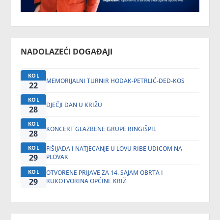
NADOLAZEĆI DOGAĐAJI
KOL
MEMORIJALNI TURNIR HODAK-PETRLIĆ-DED-KOS
22
KOL
DJEČJI DAN U KRIŽU
28
KOL
KONCERT GLAZBENE GRUPE RINGIŠPIL
28
KOL
FIŠIJADA I NATJECANJE U LOVU RIBE UDICOM NA
29
PLOVAK
KOL
OTVORENE PRIJAVE ZA 14. SAJAM OBRTA I
29
RUKOTVORINA OPĆINE KRIŽ