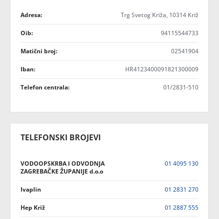
Adresa:
Trg Svetog Križa, 10314 Križ
Oib:
94115544733
Matični broj:
02541904
Iban:
HR4123400091821300009
Telefon centrala:
01/2831-510
TELEFONSKI BROJEVI
VODOOPSKRBA I ODVODNJA
01 4095 130
ZAGREBAČKE ŽUPANIJE d.o.o
Ivaplin
01 2831 270
Hep Križ
01 2887 555