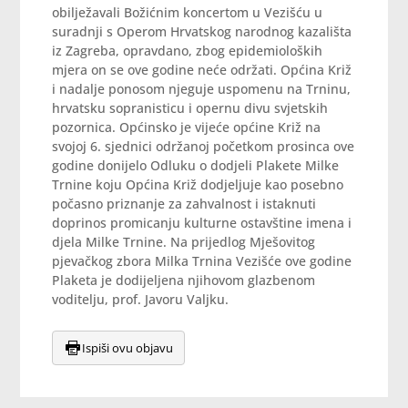
obilježavali Božićnim koncertom u Vezišću u
suradnji s Operom Hrvatskog narodnog kazališta
iz Zagreba, opravdano, zbog epidemioloških
mjera on se ove godine neće održati. Općina Križ
i nadalje ponosom njeguje uspomenu na Trninu,
hrvatsku sopranisticu i opernu divu svjetskih
pozornica. Općinsko je vijeće općine Križ na
svojoj 6. sjednici održanoj početkom prosinca ove
godine donijelo Odluku o dodjeli Plakete Milke
Trnine koju Općina Križ dodjeljuje kao posebno
počasno priznanje za zahvalnost i istaknuti
doprinos promicanju kulturne ostavštine imena i
djela Milke Trnine. Na prijedlog Mješovitog
pjevačkog zbora Milka Trnina Vezišće ove godine
Plaketa je dodijeljena njihovom glazbenom
voditelju, prof. Javoru Valjku.
Ispiši ovu objavu