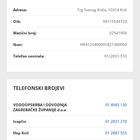
Adresa:
Trg Svetog Križa, 10314 Križ
Oib:
94115544733
Matični broj:
02541904
Iban:
HR4123400091821300009
Telefon centrala:
01/2831-510
TELEFONSKI BROJEVI
VODOOPSKRBA I ODVODNJA
01 4095 130
ZAGREBAČKE ŽUPANIJE d.o.o
Ivaplin
01 2831 270
Hep Križ
01 2887 555