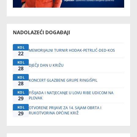
NADOLAZEĆI DOGAĐAJI
KOL
MEMORIJALNI TURNIR HODAK-PETRLIĆ-DED-KOS
22
KOL
DJEČJI DAN U KRIŽU
28
KOL
KONCERT GLAZBENE GRUPE RINGIŠPIL
28
KOL
FIŠIJADA I NATJECANJE U LOVU RIBE UDICOM NA
29
PLOVAK
KOL
OTVORENE PRIJAVE ZA 14. SAJAM OBRTA I
29
RUKOTVORINA OPĆINE KRIŽ