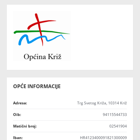
OPĆE INFORMACIJE
Adresa:
Trg Svetog Križa, 10314 Križ
Oib:
94115544733
Matični broj:
02541904
Iban:
HR4123400091821300009