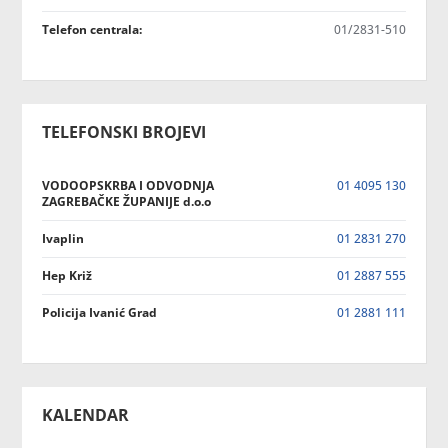
Telefon centrala:
01/2831-510
TELEFONSKI BROJEVI
VODOOPSKRBA I ODVODNJA
01 4095 130
ZAGREBAČKE ŽUPANIJE d.o.o
Ivaplin
01 2831 270
Hep Križ
01 2887 555
Policija Ivanić Grad
01 2881 111
KALENDAR