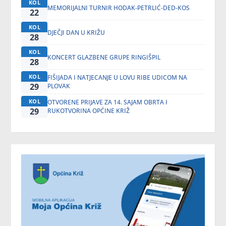
KOL
MEMORIJALNI TURNIR HODAK-PETRLIĆ-DED-KOS
22
KOL
DJEČJI DAN U KRIŽU
28
KOL
KONCERT GLAZBENE GRUPE RINGIŠPIL
28
KOL
FIŠIJADA I NATJECANJE U LOVU RIBE UDICOM NA
29
PLOVAK
KOL
OTVORENE PRIJAVE ZA 14. SAJAM OBRTA I
29
RUKOTVORINA OPĆINE KRIŽ