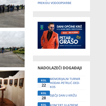
PREKIDU VODOOPSKRBE
NADOLAZEĆI DOGAĐAJI
MEMORIJALNI TURNIR
KOL
HODAK-PETRLIĆ-DED-
22
KOS
KOL
DJEČJI DAN U KRIŽU
28
KOL
KONCERT GLAZBENE