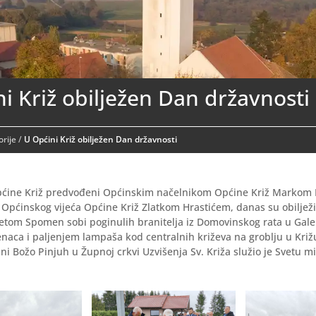
i Križ obilježen Dan državnosti
rije
/
U Općini Križ obilježen Dan državnosti
pćine Križ predvođeni Općinskim načelnikom Općine Križ Markom
Općinskog vijeća Općine Križ Zlatkom Hrastićem, danas su obiljež
etom Spomen sobi poginulih branitelja iz Domovinskog rata u Galeri
naca i paljenjem lampaša kod centralnih križeva na groblju u Križu
sni Božo Pinjuh u Župnoj crkvi Uzvišenja Sv. Križa služio je Svetu m