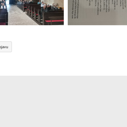
bjavu