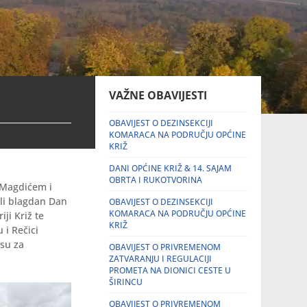
VAŽNE OBAVIJESTI
OBAVIJEST O DEZINSEKCIJI
KOMARACA NA PODRUČJU OPĆINE
KRIŽ
DANI OPĆINE KRIŽ & 14. SAJAM
OBRTA I RUKOTVORINA
 Magdićem i
ili blagdan Dan
OBAVIJEST O DEZINSEKCIJI
KOMARACA NA PODRUČJU OPĆINE
ji Križ te
KRIŽ
 i Rečici
isu za
OBAVIJEST O PRIVREMENOM
ZATVARANJU I REGULACIJI
PROMETA NA DIONICI CESTE U
ŠIRINCU
OBAVIJEST O PRIVREMENOM