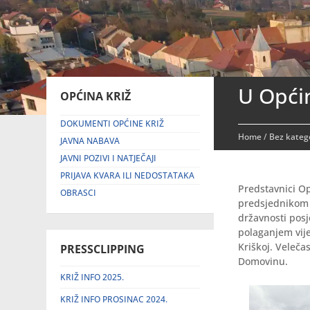
U Općin
OPĆINA KRIŽ
DOKUMENTI OPĆINE KRIŽ
Home
/
Bez katego
JAVNA NABAVA
JAVNI POZIVI I NATJEČAJI
PRIJAVA KVARA ILI NEDOSTATAKA
Predstavnici O
OBRASCI
predsjednikom 
državnosti posj
polaganjem vije
Kriškoj. Veleča
PRESSCLIPPING
Domovinu.
KRIŽ INFO 2025.
KRIŽ INFO PROSINAC 2024.