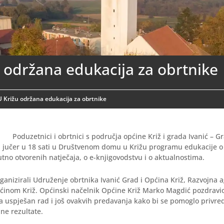
 održana edukacija za obrtnike
U Križu održana edukacija za obrtnike
Poduzetnici i obrtnici s područja općine Križ i grada Ivanić – G
su jučer u 18 sati u Društvenom domu u Križu programu edukacije
utno otvorenih natječaja, o e-knjigovodstvu i o aktualnostima.
ganizirali Udruženje obrtnika Ivanić Grad i Općina Križ, Razvojna a
ćinom Križ. Općinski načelnik Općine Križ Marko Magdić pozdravio
a uspješan rad i još ovakvih predavanja kako bi se pomoglo privr
ne rezultate.