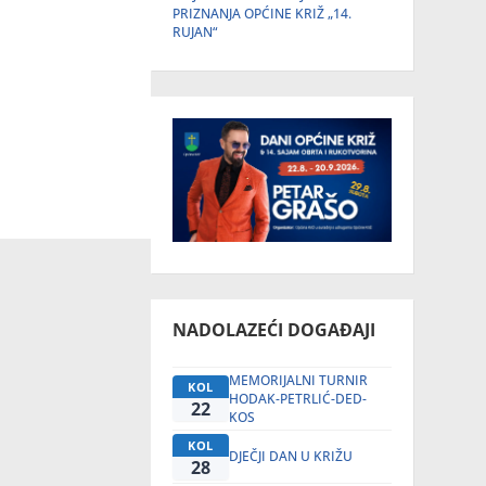
PRIZNANJA OPĆINE KRIŽ „14.
RUJAN“
NADOLAZEĆI DOGAĐAJI
MEMORIJALNI TURNIR
KOL
HODAK-PETRLIĆ-DED-
22
KOS
KOL
DJEČJI DAN U KRIŽU
28