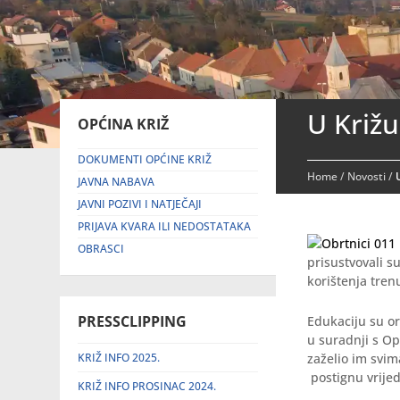
U Križu
OPĆINA KRIŽ
DOKUMENTI OPĆINE KRIŽ
Home
/
Novosti
/
JAVNA NABAVA
JAVNI POZIVI I NATJEČAJI
PRIJAVA KVARA ILI NEDOSTATAKA
OBRASCI
prisustvovali 
korištenja tren
PRESSCLIPPING
Edukaciju su or
u suradnji s Op
KRIŽ INFO 2025.
zaželio im svim
postignu vrijed
KRIŽ INFO PROSINAC 2024.