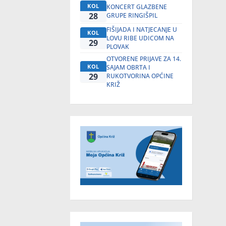
KOL
KONCERT GLAZBENE
28
GRUPE RINGIŠPIL
FIŠIJADA I NATJECANJE U
KOL
LOVU RIBE UDICOM NA
29
PLOVAK
OTVORENE PRIJAVE ZA 14.
KOL
SAJAM OBRTA I
29
RUKOTVORINA OPĆINE
KRIŽ