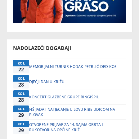
NADOLAZEĆI DOGAĐAJI
KOL
MEMORIJALNI TURNIR HODAK-PETRLIĆ-DED-KOS
22
KOL
DJEČJI DAN U KRIŽU
28
KOL
KONCERT GLAZBENE GRUPE RINGIŠPIL
28
KOL
FIŠIJADA I NATJECANJE U LOVU RIBE UDICOM NA
29
PLOVAK
KOL
OTVORENE PRIJAVE ZA 14. SAJAM OBRTA I
29
RUKOTVORINA OPĆINE KRIŽ