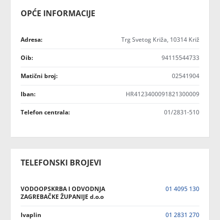
OPĆE INFORMACIJE
Adresa:
Trg Svetog Križa, 10314 Križ
Oib:
94115544733
Matični broj:
02541904
Iban:
HR4123400091821300009
Telefon centrala:
01/2831-510
TELEFONSKI BROJEVI
VODOOPSKRBA I ODVODNJA
01 4095 130
ZAGREBAČKE ŽUPANIJE d.o.o
Ivaplin
01 2831 270