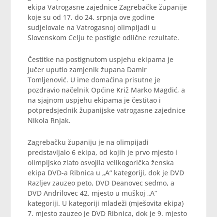
ekipa Vatrogasne zajednice Zagrebačke županije
koje su od 17. do 24. srpnja ove godine
sudjelovale na Vatrogasnoj olimpijadi u
Slovenskom Celju te postigle odlične rezultate.
Čestitke na postignutom uspjehu ekipama je
jučer uputio zamjenik župana Damir
Tomljenović. U ime domaćina prisutne je
pozdravio načelnik Općine Križ Marko Magdić, a
na sjajnom uspjehu ekipama je čestitao i
potpredsjednik županijske vatrogasne zajednice
Nikola Rnjak.
Zagrebačku županiju je na olimpijadi
predstavljalo 6 ekipa, od kojih je prvo mjesto i
olimpijsko zlato osvojila velikogorička ženska
ekipa DVD-a Ribnica u „A“ kategoriji, dok je DVD
Razljev zauzeo peto, DVD Deanovec sedmo, a
DVD Andrilovec 42. mjesto u muškoj „A“
kategoriji. U kategoriji mladeži (mješovita ekipa)
7. mjesto zauzeo je DVD Ribnica, dok je 9. mjesto