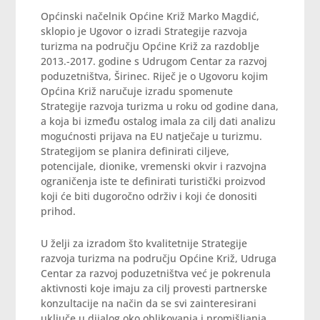
Općinski načelnik Općine Križ Marko Magdić,
sklopio je Ugovor o izradi Strategije razvoja
turizma na području Općine Križ za razdoblje
2013.-2017. godine s Udrugom Centar za razvoj
poduzetništva, Širinec. Riječ je o Ugovoru kojim
Općina Križ naručuje izradu spomenute
Strategije razvoja turizma u roku od godine dana,
a koja bi između ostalog imala za cilj dati analizu
mogućnosti prijava na EU natječaje u turizmu.
Strategijom se planira definirati ciljeve,
potencijale, dionike, vremenski okvir i razvojna
ograničenja iste te definirati turistički proizvod
koji će biti dugoročno održiv i koji će donositi
prihod.
U želji za izradom što kvalitetnije Strategije
razvoja turizma na području Općine Križ, Udruga
Centar za razvoj poduzetništva već je pokrenula
aktivnosti koje imaju za cilj provesti partnerske
konzultacije na način da se svi zainteresirani
uključe u dijalog oko oblikovanja i promišljanja