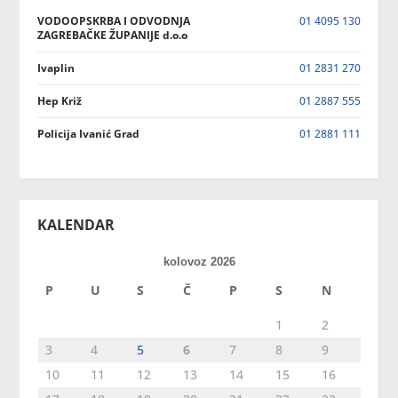
VODOOPSKRBA I ODVODNJA
01 4095 130
ZAGREBAČKE ŽUPANIJE d.o.o
Ivaplin
01 2831 270
Hep Križ
01 2887 555
Policija Ivanić Grad
01 2881 111
KALENDAR
kolovoz 2026
P
U
S
Č
P
S
N
1
2
3
4
5
6
7
8
9
10
11
12
13
14
15
16