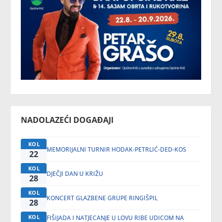
NADOLAZEĆI DOGAĐAJI
KOL
MEMORIJALNI TURNIR HODAK-PETRLIĆ-DED-KOS
22
KOL
DJEČJI DAN U KRIŽU
28
KOL
KONCERT GLAZBENE GRUPE RINGIŠPIL
28
KOL
FIŠIJADA I NATJECANJE U LOVU RIBE UDICOM NA