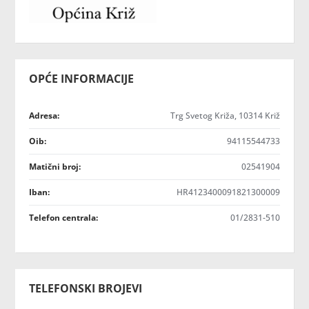
OPĆE INFORMACIJE
Adresa:
Trg Svetog Križa, 10314 Križ
Oib:
94115544733
Matični broj:
02541904
Iban:
HR4123400091821300009
Telefon centrala:
01/2831-510
TELEFONSKI BROJEVI