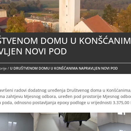
ŠTVENOM DOMU U KONŠĆANI
VLJEN NOVI POD
rije
/
U DRUŠTVENOM DOMU U KONŠĆANIMA NAPRAVLJEN NOVI POD
avršeni radovi dodatnog uređenja Društvenog doma u Konšćanima, 
rema zahtjevu Mjesnog odbora, uređen pod prostorije Mjesnog odbor
 poda, odnosno postavljanja epoxy podloge u vrijednosti 3.375,00