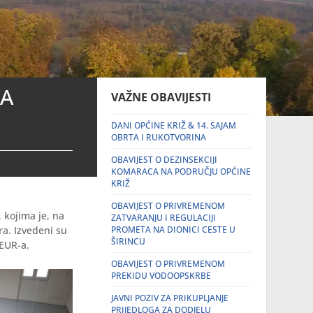
MA
VAŽNE OBAVIJESTI
DANI OPĆINE KRIŽ & 14. SAJAM
OBRTA I RUKOTVORINA
OBAVIJEST O DEZINSEKCIJI
KOMARACA NA PODRUČJU OPĆINE
KRIŽ
OBAVIJEST O PRIVREMENOM
kojima je, na
ZATVARANJU I REGULACIJI
a. Izvedeni su
PROMETA NA DIONICI CESTE U
ŠIRINCU
 EUR-a.
OBAVIJEST O PRIVREMENOM
PREKIDU VODOOPSKRBE
JAVNI POZIV ZA PRIKUPLJANJE
PRIJEDLOGA ZA DODJELU