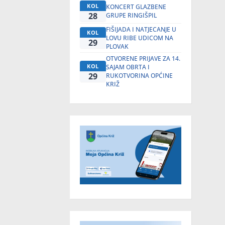
KOL
KONCERT GLAZBENE
28
GRUPE RINGIŠPIL
FIŠIJADA I NATJECANJE U
KOL
LOVU RIBE UDICOM NA
29
PLOVAK
OTVORENE PRIJAVE ZA 14.
KOL
SAJAM OBRTA I
29
RUKOTVORINA OPĆINE
KRIŽ