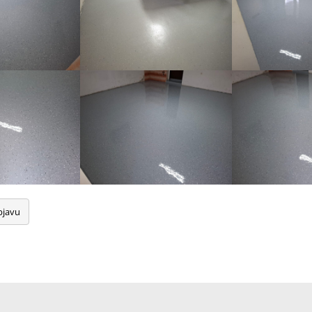
bjavu