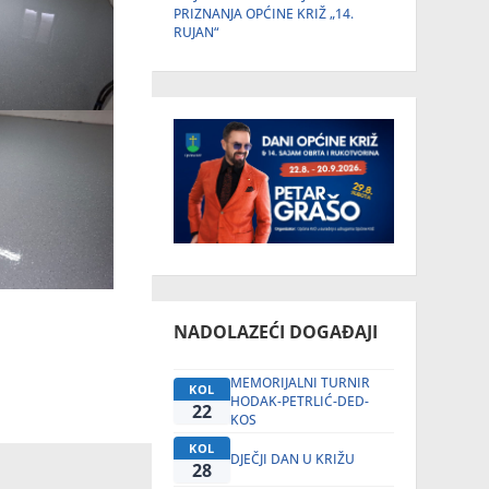
PRIZNANJA OPĆINE KRIŽ „14.
RUJAN“
NADOLAZEĆI DOGAĐAJI
MEMORIJALNI TURNIR
KOL
HODAK-PETRLIĆ-DED-
22
KOS
KOL
DJEČJI DAN U KRIŽU
28