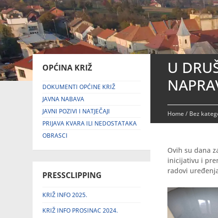
U DRU
OPĆINA KRIŽ
NAPRA
DOKUMENTI OPĆINE KRIŽ
JAVNA NABAVA
JAVNI POZIVI I NATJEČAJI
Home
/
Bez katego
PRIJAVA KVARA ILI NEDOSTATAKA
OBRASCI
Ovih su dana z
inicijativu i p
radovi uređenja
PRESSCLIPPING
KRIŽ INFO 2025.
KRIŽ INFO PROSINAC 2024.