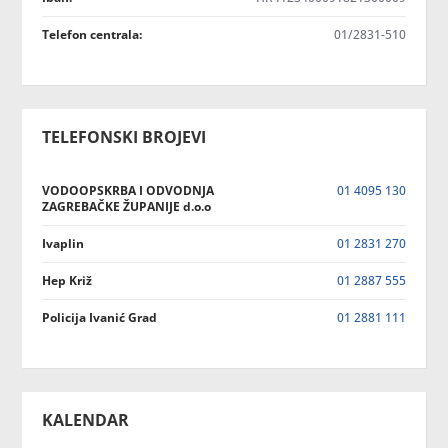
Telefon centrala:
01/2831-510
TELEFONSKI BROJEVI
VODOOPSKRBA I ODVODNJA
01 4095 130
ZAGREBAČKE ŽUPANIJE d.o.o
Ivaplin
01 2831 270
Hep Križ
01 2887 555
Policija Ivanić Grad
01 2881 111
KALENDAR