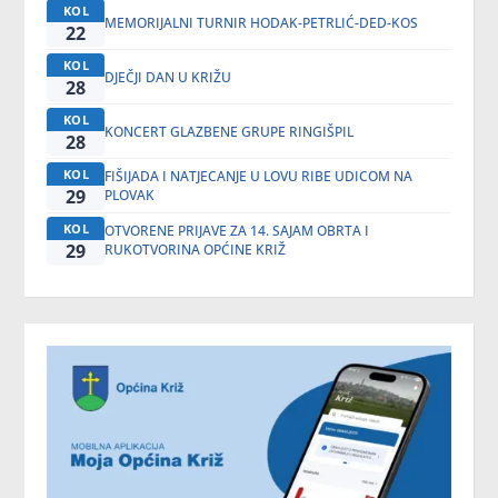
KOL
MEMORIJALNI TURNIR HODAK-PETRLIĆ-DED-KOS
22
KOL
DJEČJI DAN U KRIŽU
28
KOL
KONCERT GLAZBENE GRUPE RINGIŠPIL
28
KOL
FIŠIJADA I NATJECANJE U LOVU RIBE UDICOM NA
29
PLOVAK
KOL
OTVORENE PRIJAVE ZA 14. SAJAM OBRTA I
29
RUKOTVORINA OPĆINE KRIŽ