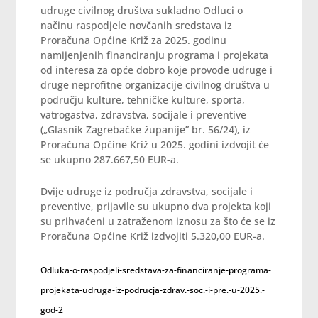
udruge civilnog društva sukladno Odluci o
načinu raspodjele novčanih sredstava iz
Proračuna Općine Križ za 2025. godinu
namijenjenih financiranju programa i projekata
od interesa za opće dobro koje provode udruge i
druge neprofitne organizacije civilnog društva u
području kulture, tehničke kulture, sporta,
vatrogastva, zdravstva, socijale i preventive
(„Glasnik Zagrebačke županije” br. 56/24), iz
Proračuna Općine Križ u 2025. godini izdvojit će
se ukupno 287.667,50 EUR-a.
Dvije udruge iz područja zdravstva, socijale i
preventive, prijavile su ukupno dva projekta koji
su prihvaćeni u zatraženom iznosu za što će se iz
Proračuna Općine Križ izdvojiti 5.320,00 EUR-a.
Odluka-o-raspodjeli-sredstava-za-financiranje-programa-
projekata-udruga-iz-podrucja-zdrav.-soc.-i-pre.-u-2025.-
god-2