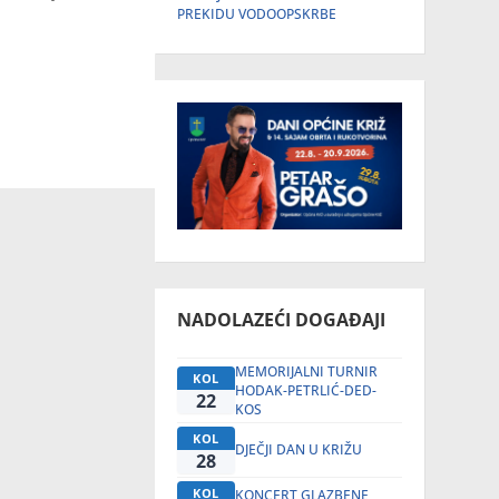
PREKIDU VODOOPSKRBE
NADOLAZEĆI DOGAĐAJI
MEMORIJALNI TURNIR
KOL
HODAK-PETRLIĆ-DED-
22
KOS
KOL
DJEČJI DAN U KRIŽU
28
KOL
KONCERT GLAZBENE