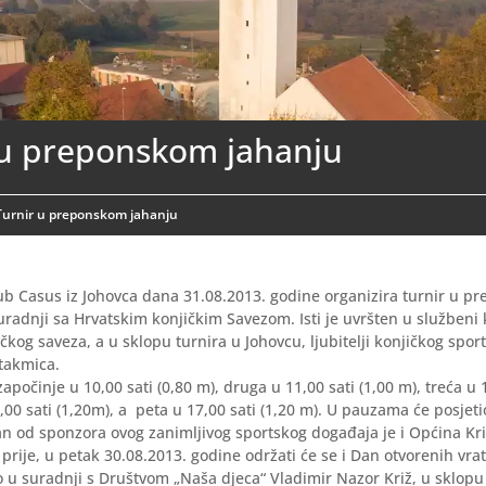
 u preponskom jahanju
Turnir u preponskom jahanju
lub Casus iz Johovca dana 31.08.2013. godine organizira turnir u 
suradnji sa Hrvatskim konjičkim Savezom. Isti je uvršten u službeni
čkog saveza, a u sklopu turnira u Johovcu, ljubitelji konjičkog spor
takmica.
počinje u 10,00 sati (0,80 m), druga u 11,00 sati (1,00 m), treća u 1
5,00 sati (1,20m), a peta u 17,00 sati (1,20 m). U pauzama će posjeti
an od sponzora ovog zanimljivog sportskog događaja je i Općina Kr
rije, u petak 30.08.2013. godine održati će se i Dan otvorenih vra
o u suradnji s Društvom „Naša djeca“ Vladimir Nazor Križ, u sklopu 