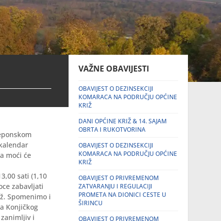
VAŽNE OBAVIJESTI
OBAVIJEST O DEZINSEKCIJI
KOMARACA NA PODRUČJU OPĆINE
KRIŽ
DANI OPĆINE KRIŽ & 14. SAJAM
OBRTA I RUKOTVORINA
preponskom
 kalendar
OBAVIJEST O DEZINSEKCIJI
KOMARACA NA PODRUČJU OPĆINE
ta moći će
KRIŽ
3,00 sati (1,10
OBAVIJEST O PRIVREMENOM
oce zabavljati
ZATVARANJU I REGULACIJI
PROMETA NA DIONICI CESTE U
iž. Spomenimo i
ŠIRINCU
ta Konjičkog
zanimljiv i
OBAVIJEST O PRIVREMENOM