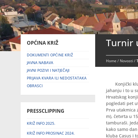
Turnir
OPĆINA KRIŽ
DOKUMENTI OPĆINE KRIŽ
Home
/
Novosti
/
JAVNA NABAVA
JAVNI POZIVI I NATJEČAJI
PRIJAVA KVARA ILI NEDOSTATAKA
Konjički k
OBRASCI
jahanju i to u 
Hrvatskog konji
pogledati pet u
Prva utakmica za
PRESSCLIPPING
m), četvrta u 1
tamburaši. Jed
KRIŽ INFO 2025.
kako samo dan p
KRIŽ INFO PROSINAC 2024.
kluba Casus i t