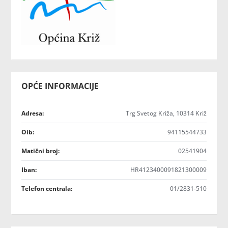
OPĆE INFORMACIJE
Adresa:
Trg Svetog Križa, 10314 Križ
Oib:
94115544733
Matični broj:
02541904
Iban:
HR4123400091821300009
Telefon centrala:
01/2831-510