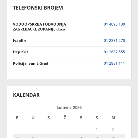
TELEFONSKI BROJEVI
VODOOPSKRBA I ODVODNJA
01 4095 130
ZAGREBAČKE ŽUPANIJE d.o.o
Ivaplin
01 2831 270
Hep Križ
01 2887 555
Policija Ivanić Grad
01 2881 111
KALENDAR
kolovoz 2026
P
U
S
Č
P
S
N
1
2