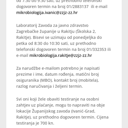
od 7:30 do 9:30 sati, uz prethodno telefonski
dogovoren termin na broj 01/2883137 ili e-mail
mikrobiologija.ivanic@zzjz-zz.hr
Laboratorij Zavoda za javno zdravstvo
Zagrebačke županije u Rakitju (Školska 2,
Rakitje). Bisevi se uzimaju od ponedjeljka do
petka od 8:30 do 10:30 sati, uz prethodno
telefonski dogovoren termin na broj 01/332353 ili
e-mail
mikrobiologija.rakitje@zzjz-zz.hr
Za narudžbe e-mailom potrebno je napisati
prezime i ime, datum rođenja, matični broj
osiguranika (MBO), kontakt broj (mobitela),
razlog naručivanja i željeni termin.
Svi oni koji žele obaviti testiranje na osobni
zahtjev uz plaćanje, mogu to napraviti na obje
lokacije Županijskog zavoda (Ivanić-Grad,
Rakitje), uz prethodno dogovoren termin. Cijena
testiranja je 700 kn.