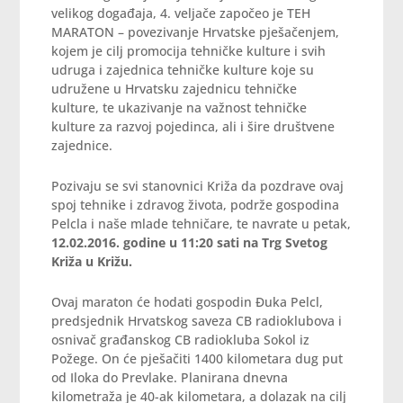
velikog događaja, 4. veljače započeo je TEH
MARATON – povezivanje Hrvatske pješačenjem,
kojem je cilj promocija tehničke kulture i svih
udruga i zajednica tehničke kulture koje su
udružene u Hrvatsku zajednicu tehničke
kulture, te ukazivanje na važnost tehničke
kulture za razvoj pojedinca, ali i šire društvene
zajednice.
Pozivaju se svi stanovnici Križa da pozdrave ovaj
spoj tehnike i zdravog života, podrže gospodina
Pelcla i naše mlade tehničare, te navrate u petak,
12.02.2016. godine u 11:20 sati na Trg Svetog
Križa u Križu.
Ovaj maraton će hodati gospodin Đuka Pelcl,
predsjednik Hrvatskog saveza CB radioklubova i
osnivač građanskog CB radiokluba Sokol iz
Požege. On će pješačiti 1400 kilometara dug put
od Iloka do Prevlake. Planirana dnevna
kilometraža je 40-ak kilometara, a dolazak na cilj