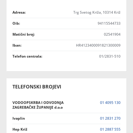
Adresa:
Trg Svetog Križa, 10314 Križ
Oib:
94115544733
Matični broj:
02541904
Iban:
HR4123400091821300009
Telefon centrala:
01/2831-510
TELEFONSKI BROJEVI
VODOOPSKRBA I ODVODNJA
01 4095 130
ZAGREBAČKE ŽUPANIJE d.o.o
Ivaplin
01 2831 270
Hep Križ
01 2887 555