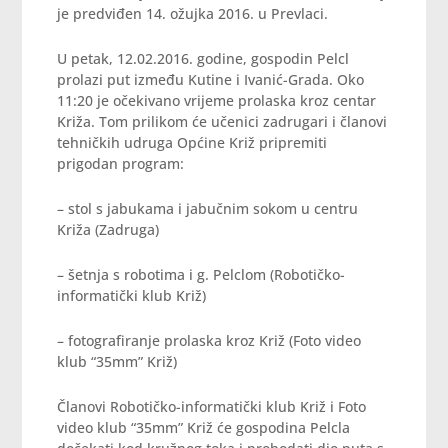
je predviđen 14. ožujka 2016. u Prevlaci.
U petak, 12.02.2016. godine, gospodin Pelcl
prolazi put između Kutine i Ivanić-Grada. Oko
11:20 je očekivano vrijeme prolaska kroz centar
Križa. Tom prilikom će učenici zadrugari i članovi
tehničkih udruga Općine Križ pripremiti
prigodan program:
– stol s jabukama i jabučnim sokom u centru
Križa (Zadruga)
– šetnja s robotima i g. Pelclom (Robotičko-
informatički klub Križ)
– fotografiranje prolaska kroz Križ (Foto video
klub “35mm” Križ)
Članovi Robotičko-informatički klub Križ i Foto
video klub “35mm” Križ će gospodina Pelcla