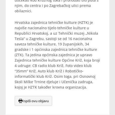
dočekati kod kružnog toka i prohodati dio puta s
njim, do centra i po Zagrebačkoj ulici prema
obilaznici.
Hrvatska zajednica tehničke kulture (HZTK) je
najviše nacionalno tijelo tehničke kulture u
Republici Hrvatskoj, a uz Tehnički muzej „Nikola
Tesla“ u Zagrebu, sastoji se od 16 nacionalna
saveza tehničke kulture, 19 županijskih, 34
gradske i 1 općinska zajednica tehničke kulture
(ZTK). Ta jedina općinska zajednica je upravo
Zajednica tehničke kulture Općine Križ, koja broji
4 udruge: CB radio klub Križ, Foto video klub
“35mm” Križ, Auto klub Križ i Robotičko-
informatički klub Križ. Osim toga, pri Osnovnoj
školi Milke Trnine djeluje i Učenička zadruga,
kojoj je HZTK također krovna organizacija.
Ispiši ovu objavu