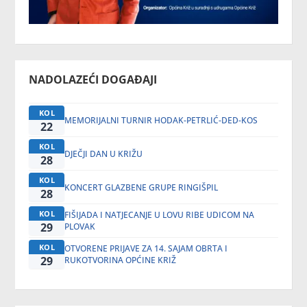
NADOLAZEĆI DOGAĐAJI
KOL
MEMORIJALNI TURNIR HODAK-PETRLIĆ-DED-KOS
22
KOL
DJEČJI DAN U KRIŽU
28
KOL
KONCERT GLAZBENE GRUPE RINGIŠPIL
28
KOL
FIŠIJADA I NATJECANJE U LOVU RIBE UDICOM NA
29
PLOVAK
KOL
OTVORENE PRIJAVE ZA 14. SAJAM OBRTA I
29
RUKOTVORINA OPĆINE KRIŽ