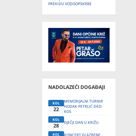
PREKIDU VODOOPSKRBE
NADOLAZEĆI DOGAĐAJI
MEMORIJALNI TURNIR
KOL
HODAK-PETRLIĆ-DED-
22
KOS
KOL
DJEČJI DAN U KRIŽU
28
KOL
KONCERT GLAZBENE