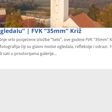
ogledalu” | FVK “35mm” Križ
je vrlo posjećene izložbe “Selo”, ove godine FVK “35mm” Kr
tografija čiji su glavni motivi ogledala, refleksije i odrazi. 
 sati u prostorijama galerije...