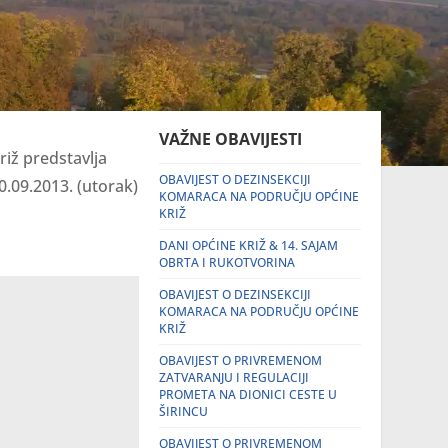
VAŽNE OBAVIJESTI
iž predstavlja
OBAVIJEST O DEZINSEKCIJI
10.09.2013. (utorak)
KOMARACA NA PODRUČJU OPĆINE
KRIŽ
DANI OPĆINE KRIŽ & 14. SAJAM
OBRTA I RUKOTVORINA
OBAVIJEST O DEZINSEKCIJI
KOMARACA NA PODRUČJU OPĆINE
KRIŽ
OBAVIJEST O PRIVREMENOM
ZATVARANJU I REGULACIJI
PROMETA NA DIONICI CESTE U
ŠIRINCU
OBAVIJEST O PRIVREMENOM