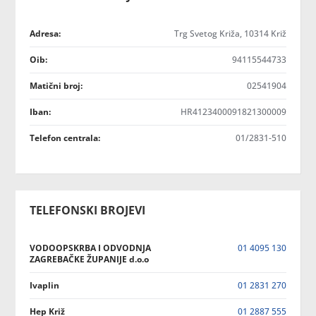
Adresa:
Trg Svetog Križa, 10314 Križ
Oib:
94115544733
Matični broj:
02541904
Iban:
HR4123400091821300009
Telefon centrala:
01/2831-510
TELEFONSKI BROJEVI
VODOOPSKRBA I ODVODNJA
01 4095 130
ZAGREBAČKE ŽUPANIJE d.o.o
Ivaplin
01 2831 270
Hep Križ
01 2887 555