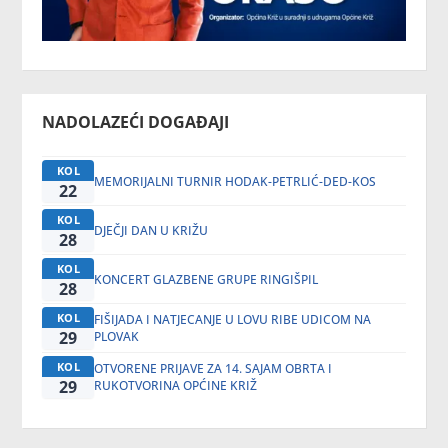
NADOLAZEĆI DOGAĐAJI
KOL
MEMORIJALNI TURNIR HODAK-PETRLIĆ-DED-KOS
22
KOL
DJEČJI DAN U KRIŽU
28
KOL
KONCERT GLAZBENE GRUPE RINGIŠPIL
28
KOL
FIŠIJADA I NATJECANJE U LOVU RIBE UDICOM NA
29
PLOVAK
KOL
OTVORENE PRIJAVE ZA 14. SAJAM OBRTA I
29
RUKOTVORINA OPĆINE KRIŽ