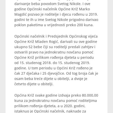
darivanje beba povodom Svetog Nikole. I ove
godine Općinski načelnik Općine Križ Marko
Magdić pozvao je roditelje i djecu rođenu u 2019.
godini te ih u ime Svetog Nikole prigodno darivao
poklon paketima u vrijednosti preko 200 kuna.
Općinski načelnik i Predsjednik Općinskog vijeća
Općine Križ Mladen Rogić, darivali su ove godine
ukupno 52 bebe čiji su roditelji predali zahtjev i
ostvarili pravo na jednokratnu novčanu pomoć
Općine Križ prilikom rođenja djeteta u periodu
od 15. studenog 2018. do 15. studenog 2019.
godine. U tom periodu u Općini Križ rođeno je
čak 27 dječaka i 25 djevojčice. Od tog broja čak je
osam beba treće dijete u obitelji, a dvoje je
četvrto dijete u obitelji.
Općina Križ svake godine izdvaja preko 80.000,00
kuna za jednokratnu novčanu pomoć roditeljima
prilikom rođenja djeteta, a u 2020. godini,
istaknuo je Općinski načelnik, naknade za