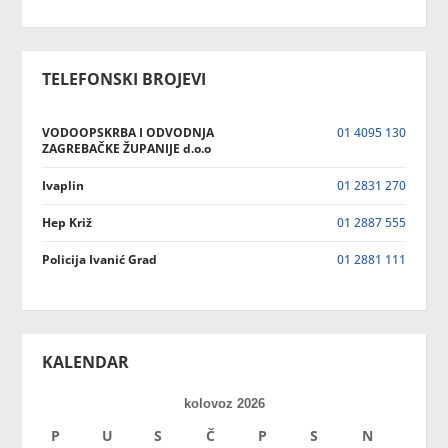
TELEFONSKI BROJEVI
VODOOPSKRBA I ODVODNJA
01 4095 130
ZAGREBAČKE ŽUPANIJE d.o.o
Ivaplin
01 2831 270
Hep Križ
01 2887 555
Policija Ivanić Grad
01 2881 111
KALENDAR
kolovoz 2026
P
U
S
Č
P
S
N