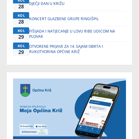
KOL
DJEČJI DAN U KRIŽU
28
KOL
KONCERT GLAZBENE GRUPE RINGIŠPIL
28
KOL
FIŠIJADA I NATJECANJE U LOVU RIBE UDICOM NA
29
PLOVAK
KOL
OTVORENE PRIJAVE ZA 14. SAJAM OBRTA I
29
RUKOTVORINA OPĆINE KRIŽ