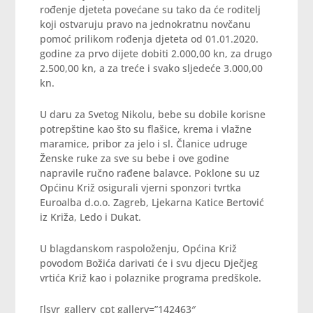
rođenje djeteta povećane su tako da će roditelj
koji ostvaruju pravo na jednokratnu novčanu
pomoć prilikom rođenja djeteta od 01.01.2020.
godine za prvo dijete dobiti 2.000,00 kn, za drugo
2.500,00 kn, a za treće i svako sljedeće 3.000,00
kn.
U daru za Svetog Nikolu, bebe su dobile korisne
potrepštine kao što su flašice, krema i vlažne
maramice, pribor za jelo i sl. Članice udruge
Ženske ruke za sve su bebe i ove godine
napravile ručno rađene balavce. Poklone su uz
Općinu Križ osigurali vjerni sponzori tvrtka
Euroalba d.o.o. Zagreb, Ljekarna Katice Bertović
iz Križa, Ledo i Dukat.
U blagdanskom raspoloženju, Općina Križ
povodom Božića darivati će i svu djecu Dječjeg
vrtića Križ kao i polaznike programa predškole.
[lsvr_gallery_cpt gallery=”142463″