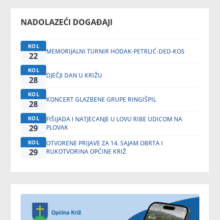
NADOLAZEĆI DOGAĐAJI
KOL
MEMORIJALNI TURNIR HODAK-PETRLIĆ-DED-KOS
22
KOL
DJEČJI DAN U KRIŽU
28
KOL
KONCERT GLAZBENE GRUPE RINGIŠPIL
28
KOL
FIŠIJADA I NATJECANJE U LOVU RIBE UDICOM NA
29
PLOVAK
KOL
OTVORENE PRIJAVE ZA 14. SAJAM OBRTA I
29
RUKOTVORINA OPĆINE KRIŽ