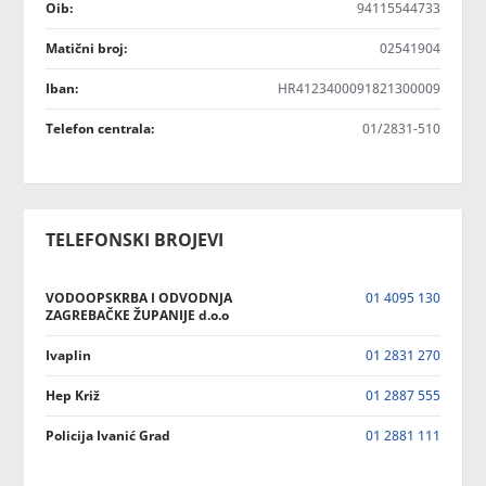
Oib:
94115544733
Matični broj:
02541904
Iban:
HR4123400091821300009
Telefon centrala:
01/2831-510
TELEFONSKI BROJEVI
VODOOPSKRBA I ODVODNJA
01 4095 130
ZAGREBAČKE ŽUPANIJE d.o.o
Ivaplin
01 2831 270
Hep Križ
01 2887 555
Policija Ivanić Grad
01 2881 111