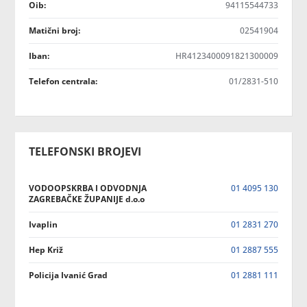
Oib:
94115544733
Matični broj:
02541904
Iban:
HR4123400091821300009
Telefon centrala:
01/2831-510
TELEFONSKI BROJEVI
VODOOPSKRBA I ODVODNJA
01 4095 130
ZAGREBAČKE ŽUPANIJE d.o.o
Ivaplin
01 2831 270
Hep Križ
01 2887 555
Policija Ivanić Grad
01 2881 111