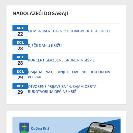
NADOLAZEĆI DOGAĐAJI
KOL
MEMORIJALNI TURNIR HODAK-PETRLIĆ-DED-KOS
22
KOL
DJEČJI DAN U KRIŽU
28
KOL
KONCERT GLAZBENE GRUPE RINGIŠPIL
28
KOL
FIŠIJADA I NATJECANJE U LOVU RIBE UDICOM NA
29
PLOVAK
KOL
OTVORENE PRIJAVE ZA 14. SAJAM OBRTA I
29
RUKOTVORINA OPĆINE KRIŽ