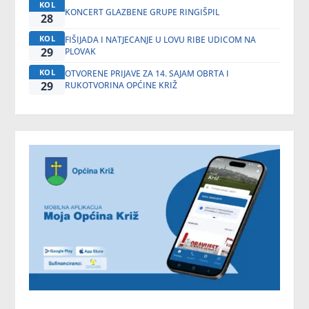
KOL
KONCERT GLAZBENE GRUPE RINGIŠPIL
28
KOL
FIŠIJADA I NATJECANJE U LOVU RIBE UDICOM NA
29
PLOVAK
KOL
OTVORENE PRIJAVE ZA 14. SAJAM OBRTA I
29
RUKOTVORINA OPĆINE KRIŽ