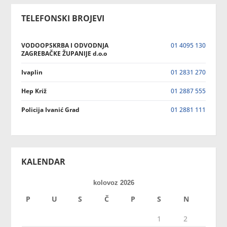
TELEFONSKI BROJEVI
VODOOPSKRBA I ODVODNJA
01 4095 130
ZAGREBAČKE ŽUPANIJE d.o.o
Ivaplin
01 2831 270
Hep Križ
01 2887 555
Policija Ivanić Grad
01 2881 111
KALENDAR
kolovoz 2026
P
U
S
Č
P
S
N
1
2