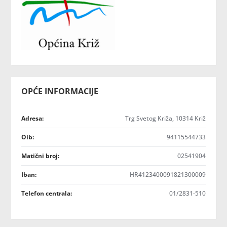
OPĆE INFORMACIJE
Adresa:
Trg Svetog Križa, 10314 Križ
Oib:
94115544733
Matični broj:
02541904
Iban:
HR4123400091821300009
Telefon centrala:
01/2831-510