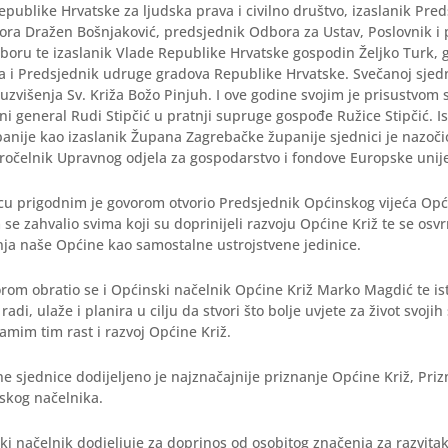
publike Hrvatske za ljudska prava i civilno društvo, izaslanik Pre
ra Dražen Bošnjaković, predsjednik Odbora za Ustav, Poslovnik i p
boru te izaslanik Vlade Republike Hrvatske gospodin Željko Turk, 
 i Predsjednik udruge gradova Republike Hrvatske. Svečanoj sjedni
uzvišenja Sv. Križa Božo Pinjuh. I ove godine svojim je prisustvom 
ni general Rudi Stipčić u pratnji supruge gospođe Ružice Stipčić. I
anije kao izaslanik Župana Zagrebačke županije sjednici je nazoč
ročelnik Upravnog odjela za gospodarstvo i fondove Europske unij
cu prigodnim je govorom otvorio Predsjednik Općinskog vijeća Opći
 se zahvalio svima koji su doprinijeli razvoju Općine Križ te se osv
nja naše Općine kao samostalne ustrojstvene jedinice.
rom obratio se i Općinski načelnik Općine Križ Marko Magdić te i
radi, ulaže i planira u cilju da stvori što bolje uvjete za život svoji
amim tim rast i razvoj Općine Križ.
e sjednice dodijeljeno je najznačajnije priznanje Općine Križ, Priz
skog načelnika.
i načelnik dodjeljuje za doprinos od osobitog značenja za razvita