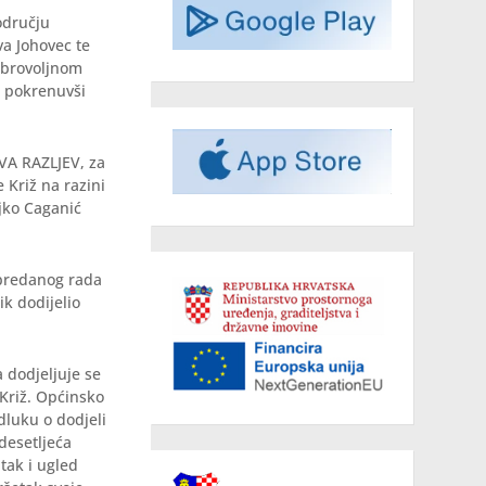
odručju
a Johovec te
obrovoljnom
u pokrenuvši
A RAZLJEV, za
 Križ na razini
ljko Caganić
 predanog rada
ik dodijelio
a dodjeljuje se
 Križ. Općinsko
dluku o dodjeli
desetljeća
tak i ugled