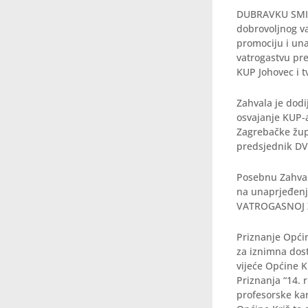
DUBRAVKU SMILJ
dobrovoljnog v
promociju i un
vatrogastvu pr
KUP Johovec i t
Zahvala je do
osvajanje KUP-a
Zagrebačke župa
predsjednik DV
Posebnu Zahval
na unaprjeđenju
VATROGASNOJ Z
Priznanje Općin
za iznimna dost
vijeće Općine K
Priznanja “14. 
profesorske kar