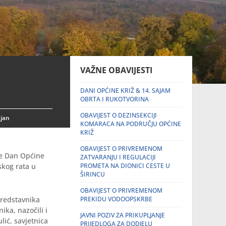
VAŽNE OBAVIJESTI
DANI OPĆINE KRIŽ & 14. SAJAM
OBRTA I RUKOTVORINA
OBAVIJEST O DEZINSEKCIJI
ujan
KOMARACA NA PODRUČJU OPĆINE
KRIŽ
OBAVIJEST O PRIVREMENOM
 je Dan Općine
ZATVARANJU I REGULACIJI
skog rata u
PROMETA NA DIONICI CESTE U
ŠIRINCU
OBAVIJEST O PRIVREMENOM
predstavnika
PREKIDU VODOOPSKRBE
ka, nazočili i
JAVNI POZIV ZA PRIKUPLJANJE
lić, savjetnica
PRIJEDLOGA ZA DODJELU