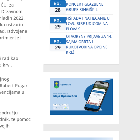
KOL
KONCERT GLAZBENE
IĆU, za
28
GRUPE RINGIŠPIL
na Državnom
mladih 2022.
FIŠIJADA I NATJECANJE U
KOL
LOVU RIBE UDICOM NA
ka ostvario
29
PLOVAK
rad, Izdvojene
OTVORENE PRIJAVE ZA 14.
rimjer je i
KOL
SAJAM OBRTA I
29
RUKOTVORINA OPĆINE
KRIŽ
 rad kao i
 krvi.
ljnog
 Robert Pugar
rvencijama u
području
ednik, te pomoć
vojih