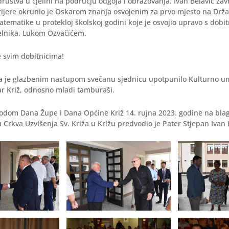
društva u cjelini na području odgoja i obrazovanja. Ivan Belavić zav
rijere okrunio je Oskarom znanja osvojenim za prvo mjesto na Dr
atematike u protekloj školskoj godini koje je osvojio upravo s dob
lnika, Lukom Ozvačićem.
e svim dobitnicima!
 je glazbenim nastupom svečanu sjednicu upotpunilo Kulturno u
ar Križ, odnosno mladi tamburaši.
odom Dana Župe i Dana Općine Križ 14. rujna 2023. godine na bla
u Crkva Uzvišenja Sv. Križa u Križu predvodio je Pater Stjepan Ivan 