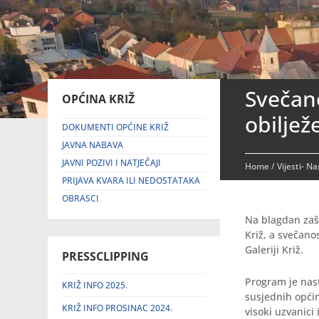
Svečan
OPĆINA KRIŽ
obiljež
DOKUMENTI OPĆINE KRIŽ
JAVNA NABAVA
JAVNI POZIVI I NATJEČAJI
Home
/
Vijesti- N
PRIJAVA KVARA ILI NEDOSTATAKA
OBRASCI
Na blagdan zašt
Križ, a svečano
Galeriji Križ.
PRESSCLIPPING
Program je nas
KRIŽ INFO 2025.
susjednih općin
KRIŽ INFO PROSINAC 2024.
visoki uzvanici