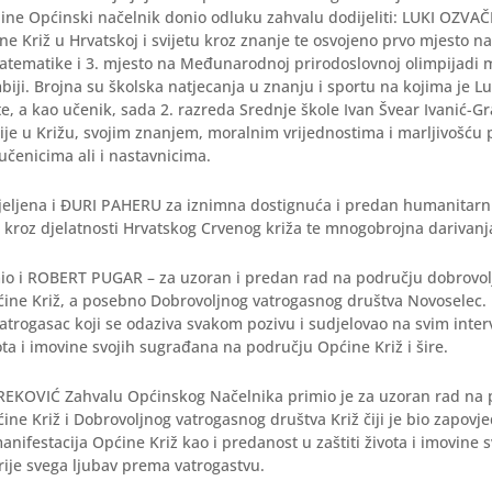
dine Općinski načelnik donio odluku zahvalu dodijeliti: LUKI OZVAČ
e Križ u Hrvatskoj i svijetu kroz znanje te osvojeno prvo mjesto 
matematike i 3. mjesto na Međunarodnoj prirodoslovnoj olimpijadi 
iji. Brojna su školska natjecanja u znanju i sportu na kojima je Lu
te, a kao učenik, sada 2. razreda Srednje škole Ivan Švear Ivanić-G
ije u Križu, svojim znanjem, moralnim vrijednostima i marljivošću p
 učenicima ali i nastavnicima.
ijeljena i ĐURI PAHERU za iznimna dostignuća i predan humanitarni
 kroz djelatnosti Hrvatskog Crvenog križa te mnogobrojna darivanja
mio i ROBERT PUGAR – za uzoran i predan rad na području dobrovo
ćine Križ, a posebno Dobrovoljnog vatrogasnog društva Novoselec.
vatrogasac koji se odaziva svakom pozivu i sudjelovao na svim inte
vota i imovine svojih sugrađana na području Općine Križ i šire.
KOVIĆ Zahvalu Općinskog Načelnika primio je za uzoran rad na 
ine Križ i Dobrovoljnog vatrogasnog društva Križ čiji je bio zapovj
anifestacija Općine Križ kao i predanost u zaštiti života i imovine s
ije svega ljubav prema vatrogastvu.