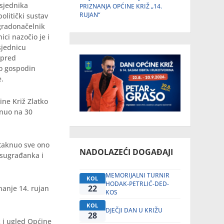
dsjednika
PRIZNANJA OPĆINE KRIŽ „14.
RUJAN“
olitički sustav
gradonačelnik
ci nazočio je i
sjednicu
spred
io gospodin
e.
ne Križ Zlatko
rnuo na 30
staknuo sve ono
NADOLAZEĆI DOGAĐAJI
h sugrađanka i
MEMORIJALNI TURNIR
KOL
HODAK-PETRLIĆ-DED-
22
nanje 14. rujan
KOS
KOL
DJEČJI DAN U KRIŽU
28
k i ugled Općine