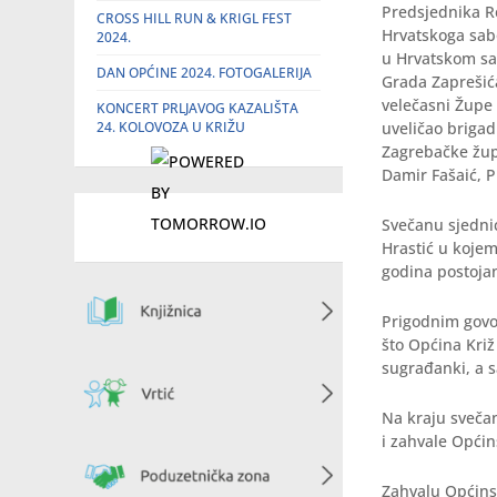
Predsjednika Re
CROSS HILL RUN & KRIGL FEST
Hrvatskoga sabo
2024.
u Hrvatskom sa
DAN OPĆINE 2024. FOTOGALERIJA
Grada Zaprešića
velečasni Župe 
KONCERT PRLJAVOG KAZALIŠTA
24. KOLOVOZA U KRIŽU
uveličao brigad
Zagrebačke žup
Damir Fašaić, P
Svečanu sjedni
Hrastić u kojem
godina postoja
Prigodnim govo
što Općina Križ 
sugrađanki, a s
Na kraju svečan
i zahvale Općin
Zahvalu Općinsk