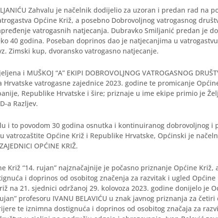
ANIĆU Zahvalu je načelnik dodijelio za uzoran i predan rad na p
atrogastva Općine Križ, a posebno Dobrovoljnog vatrogasnog društv
apređenje vatrogasnih natjecanja. Dubravko Smiljanić predan je d
eko 40 godina. Poseban doprinos dao je natjecanjima u vatrogastv
vz. Zimski kup, dvoransko vatrogasno natjecanje.
dijeljena i MUŠKOJ “A” EKIPI DOBROVOLJNOG VATROGASNOG DRUŠTV
 Hrvatske vatrogasne zajednice 2023. godine te promicanje Općine
nije, Republike Hrvatske i šire; priznaje u ime ekipe primio je Že
D-a Razljev.
u i to povodom 30 godina osnutka i kontinuiranog dobrovoljnog i
 vatrozaštite Općine Križ i Republike Hrvatske, Općinski je načeln
AJEDNICI OPĆINE KRIŽ.
e Križ “14. rujan” najznačajnije je počasno priznanje Općine Križ, 
ignuća i doprinos od osobitog značenja za razvitak i ugled Općine
riž na 21. sjednici održanoj 29. kolovoza 2023. godine donijelo je O
rujan” profesoru IVANU BELAVIĆU u znak javnog priznanja za četiri 
ijere te iznimna dostignuća i doprinos od osobitog značaja za razvi