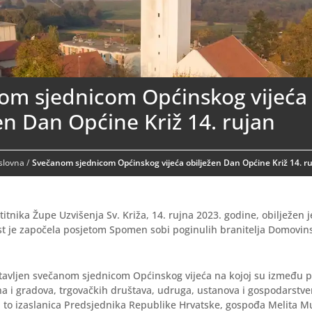
om sjednicom Općinskog vijeća
en Dan Općine Križ 14. rujan
aslovna
/
Svečanom sjednicom Općinskog vijeća obilježen Dan Općine Križ 14. r
itnika Župe Uzvišenja Sv. Križa, 14. rujna 2023. godine, obilježen
st je započela posjetom Spomen sobi poginulih branitelja Domovin
tavljen svečanom sjednicom Općinskog vijeća na kojoj su između 
a i gradova, trgovačkih društava, udruga, ustanova i gospodarstveni
 i to izaslanica Predsjednika Republike Hrvatske, gospođa Melita Mu