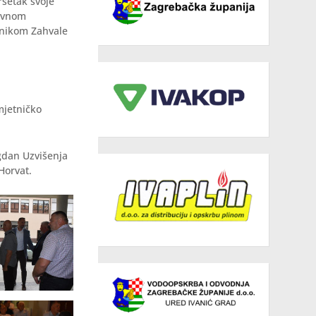
ršetak svoje
žavnom
itnikom Zahvale
mjetničko
gdan Uzvišenja
Horvat.