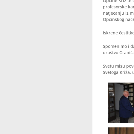
Općine Križ te 
profesorske ka
natjecanju iz m
Općinskog nače
Iskrene čestitk
Spomenimo i da
društvo Granič
Svetu misu pov
Svetoga Križa, 