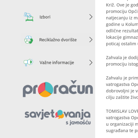
Križ. Ove je go
promociju Općin
natjecanju iz 
godine u Kolumb
odlične rezulta
lokacije gimnaz
poticaj ostalim
Zahvala je dod
promociju istog
Zahvalu je pri
vatrogastva Op
dobrovoljni je 
cilju zaštite ži
TOMISLAV LOVRE
vatrogastva Opć
u organizaciji m
sugrađana te pr