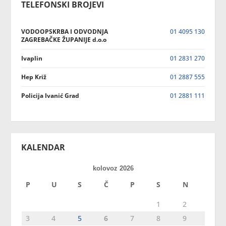
TELEFONSKI BROJEVI
VODOOPSKRBA I ODVODNJA
01 4095 130
ZAGREBAČKE ŽUPANIJE d.o.o
Ivaplin
01 2831 270
Hep Križ
01 2887 555
Policija Ivanić Grad
01 2881 111
KALENDAR
kolovoz 2026
P
U
S
Č
P
S
N
1
2
3
4
5
6
7
8
9