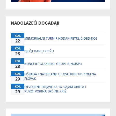
NADOLAZEĆI DOGAĐAJI
KOL
MEMORIJALNI TURNIR HODAK-PETRLIĆ-DED-KOS
22
KOL
DJEČJI DAN U KRIŽU
28
KOL
KONCERT GLAZBENE GRUPE RINGIŠPIL
28
KOL
FIŠIJADA I NATJECANJE U LOVU RIBE UDICOM NA
29
PLOVAK
KOL
OTVORENE PRIJAVE ZA 14. SAJAM OBRTA I
29
RUKOTVORINA OPĆINE KRIŽ