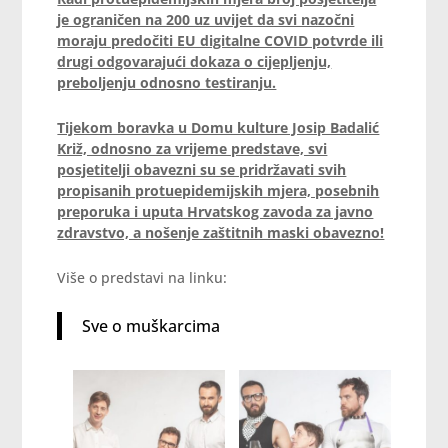
je ograničen na 200 uz uvijet da svi nazočni
moraju predočiti EU digitalne COVID potvrde ili
drugi odgovarajući dokaza o cijepljenju,
preboljenju odnosno testiranju.
Tijekom boravka u Domu kulture Josip Badalić
Križ, odnosno za vrijeme predstave, svi
posjetitelji obavezni su se pridržavati svih
propisanih protuepidemijskih mjera, posebnih
preporuka i uputa Hrvatskog zavoda za javno
zdravstvo, a nošenje zaštitnih maski obavezno!
Više o predstavi na linku:
Sve o muškarcima