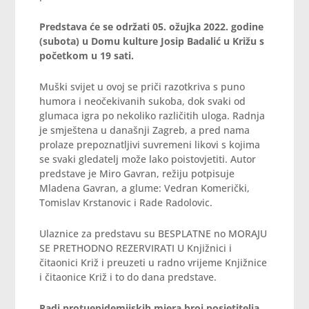
Predstava će se održati 05. ožujka 2022. godine
(subota) u Domu kulture Josip Badalić u Križu s
početkom u 19 sati.
Muški svijet u ovoj se priči razotkriva s puno
humora i neočekivanih sukoba, dok svaki od
glumaca igra po nekoliko različitih uloga. Radnja
je smještena u današnji Zagreb, a pred nama
prolaze prepoznatljivi suvremeni likovi s kojima
se svaki gledatelj može lako poistovjetiti. Autor
predstave je Miro Gavran, režiju potpisuje
Mladena Gavran, a glume: Vedran Komerički,
Tomislav Krstanovic i Rade Radolovic.
Ulaznice za predstavu su BESPLATNE no MORAJU
SE PRETHODNO REZERVIRATI U Knjižnici i
čitaonici Križ i preuzeti u radno vrijeme Knjižnice
i čitaonice Križ i to do dana predstave.
Radi protuepidemijskih mjera broj posjetitelja