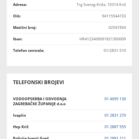
Adresa:
Trg Svetog Križa, 10314 Križ
Oib:
94115544733
Matični broj:
02541904
Iban:
HR4123400091821300009
Telefon centrala:
01/2831-510
TELEFONSKI BROJEVI
VODOOPSKRBA I ODVODNJA
01 4095 130
ZAGREBAČKE ŽUPANIJE d.o.o
Ivaplin
01 2831 270
Hep Križ
01 2887 555
Policija Ivanić Grad
01 2881 111