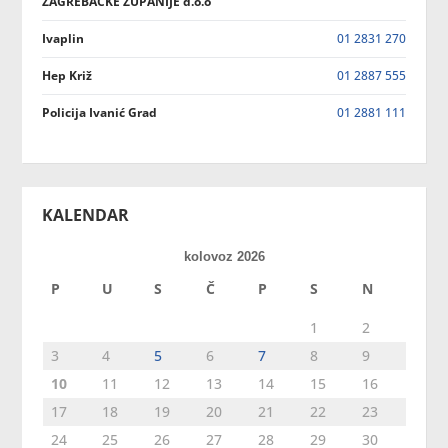
ZAGREBAČKE ŽUPANIJE d.o.o
Ivaplin
01 2831 270
Hep Križ
01 2887 555
Policija Ivanić Grad
01 2881 111
KALENDAR
kolovoz 2026
P
U
S
Č
P
S
N
1
2
3
4
5
6
7
8
9
10
11
12
13
14
15
16
17
18
19
20
21
22
23
24
25
26
27
28
29
30