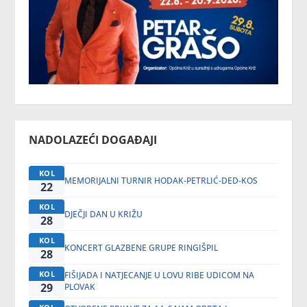
NADOLAZEĆI DOGAĐAJI
KOL
MEMORIJALNI TURNIR HODAK-PETRLIĆ-DED-KOS
22
KOL
DJEČJI DAN U KRIŽU
28
KOL
KONCERT GLAZBENE GRUPE RINGIŠPIL
28
KOL
FIŠIJADA I NATJECANJE U LOVU RIBE UDICOM NA
29
PLOVAK