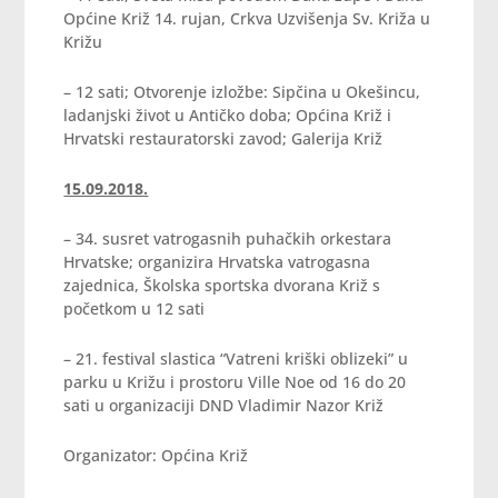
Općine Križ 14. rujan, Crkva Uzvišenja Sv. Križa u
Križu
– 12 sati; Otvorenje izložbe: Sipčina u Okešincu,
ladanjski život u Antičko doba; Općina Križ i
Hrvatski restauratorski zavod; Galerija Križ
15.09.2018.
– 34. susret vatrogasnih puhačkih orkestara
Hrvatske; organizira Hrvatska vatrogasna
zajednica, Školska sportska dvorana Križ s
početkom u 12 sati
– 21. festival slastica “Vatreni kriški oblizeki” u
parku u Križu i prostoru Ville Noe od 16 do 20
sati u organizaciji DND Vladimir Nazor Križ
Organizator: Općina Križ