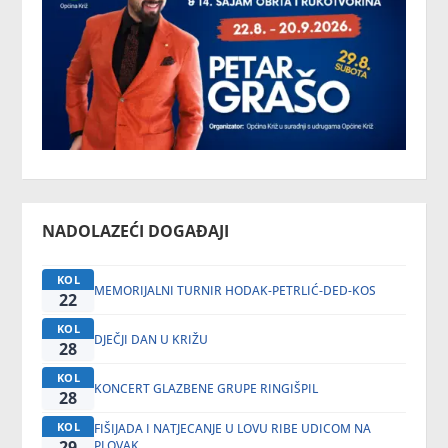
NADOLAZEĆI DOGAĐAJI
KOL
MEMORIJALNI TURNIR HODAK-PETRLIĆ-DED-KOS
22
KOL
DJEČJI DAN U KRIŽU
28
KOL
KONCERT GLAZBENE GRUPE RINGIŠPIL
28
KOL
FIŠIJADA I NATJECANJE U LOVU RIBE UDICOM NA
29
PLOVAK