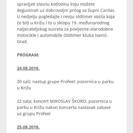
spravljati slasnu kotlovinu koju možete
degustirati uz dobrovoljni prilog za župni Caritas.
U nedjelju pogledajte i reviju oldtimer vozila koja
će biti u Križu i to u sklopu 19. međunarodnog
natjecateljskog susreta za povijesne-starodobne
motocikle i automobile Oldtimer kluba Ivanić-
Grad.
PROGRAM:
24.08.2018.
20 sati; nastup grupe Profeel; pozornica u parku
u Križu
22 sata; koncert MIROSLAV ŠKORO; pozornica u
parku u Križu nakon koncerta nastavak zabave
uz grupu Profeel
25.08.2018.