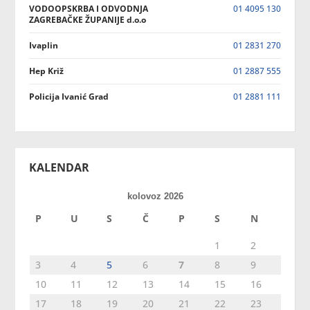
VODOOPSKRBA I ODVODNJA
01 4095 130
ZAGREBAČKE ŽUPANIJE d.o.o
Ivaplin
01 2831 270
Hep Križ
01 2887 555
Policija Ivanić Grad
01 2881 111
KALENDAR
kolovoz 2026
P
U
S
Č
P
S
N
1
2
3
4
5
6
7
8
9
10
11
12
13
14
15
16
17
18
19
20
21
22
23