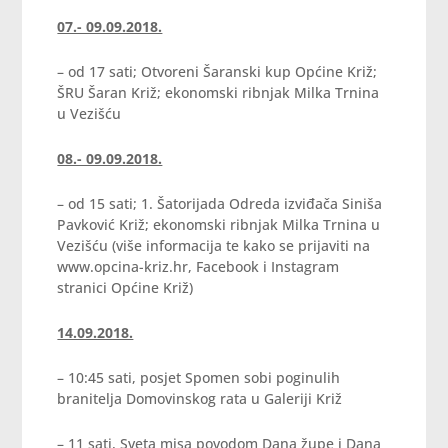
07.- 09.09.2018.
– od 17 sati; Otvoreni Šaranski kup Općine Križ;
ŠRU Šaran Križ; ekonomski ribnjak Milka Trnina
u Vezišću
08.- 09.09.2018.
– od 15 sati; 1. Šatorijada Odreda izviđača Siniša
Pavković Križ; ekonomski ribnjak Milka Trnina u
Vezišću (više informacija te kako se prijaviti na
www.opcina-kriz.hr, Facebook i Instagram
stranici Općine Križ)
14.09.2018.
– 10:45 sati, posjet Spomen sobi poginulih
branitelja Domovinskog rata u Galeriji Križ
– 11 sati, Sveta misa povodom Dana župe i Dana