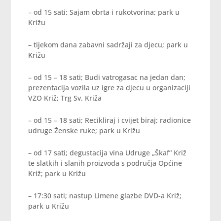
– od 15 sati; Sajam obrta i rukotvorina; park u
Križu
– tijekom dana zabavni sadržaji za djecu; park u
Križu
– od 15 – 18 sati; Budi vatrogasac na jedan dan;
prezentacija vozila uz igre za djecu u organizaciji
VZO Križ; Trg Sv. Križa
– od 15 – 18 sati; Recikliraj i cvijet biraj; radionice
udruge Ženske ruke; park u Križu
– od 17 sati; degustacija vina Udruge „Škaf“ Križ
te slatkih i slanih proizvoda s područja Općine
Križ; park u Križu
– 17:30 sati; nastup Limene glazbe DVD-a Križ;
park u Križu