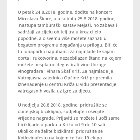
U petak 24.8.2018. godine, dođite na koncert
Miroslava Škore, a u subotu 25.8.2018. godine,
nastupa tamburaški sastav Mejaši, no zabava i
sadržaji za cijelu obitelj traju kroz cijelo
popodne, a o svemu više možete saznati u
bogatom programu događanja u prilogu. Biti će
tu lunapark i napuhanci za najmlađe te sajam
obrta i rukotvorina, nezaobilazan štand na kojem
možete besplatno degustirati vino Udruge
vinogradara i vinara Škaf Križ. Za najmlađe je
Vatrogasna zajednica Općine Križ pripremila
iznenađenje u centru Križa u vidu prezentacije
vatrogasnih vozila uz igre za djecu.
U nedjelju 26.8.2018. godine, pridružite se
obiteljskoj biciklijadi, sudjelujte i osvojite
vrijedne nagrade. Prijaviti se možete i uoči same
biciklijade u parku u Križu od 9 do 10 sati.
Ukoliko ne želite biciklirati, pridružite se
Kotlovinafestu na kojem će čak 19 ekipa