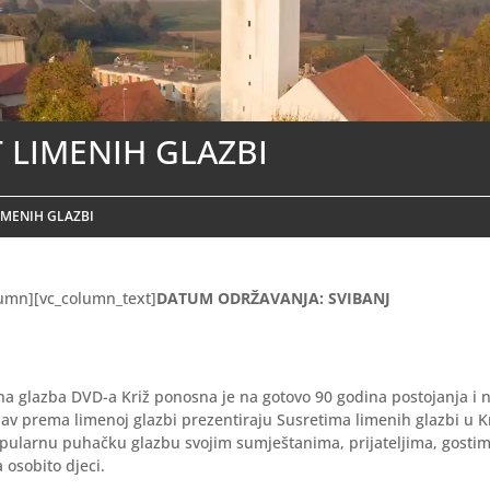
 LIMENIH GLAZBI
IMENIH GLAZBI
lumn][vc_column_text]
DATUM ODRŽAVANJA: SVIBANJ
a glazba DVD-a Križ ponosna je na gotovo 90 godina postojanja i
bav prema limenoj glazbi prezentiraju Susretima limenih glazbi u K
pularnu puhačku glazbu svojim sumještanima, prijateljima, gostim
a osobito djeci.