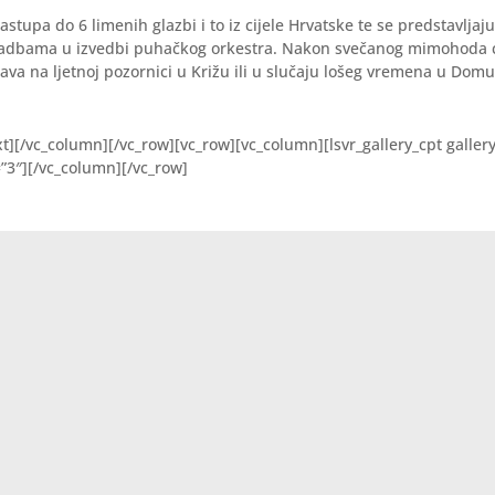
stupa do 6 limenih glazbi i to iz cijele Hrvatske te se predstavljaj
adbama u izvedbi puhačkog orkestra. Nakon svečanog mimohoda c
ava na ljetnoj pozornici u Križu ili u slučaju lošeg vremena u Domu
t][/vc_column][/vc_row][vc_row][vc_column][lsvr_gallery_cpt galler
”3″][/vc_column][/vc_row]