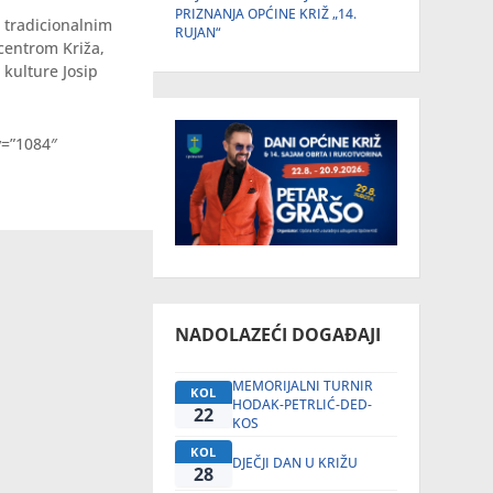
PRIZNANJA OPĆINE KRIŽ „14.
u tradicionalnim
RUJAN“
entrom Križa,
 kulture Josip
y=”1084″
NADOLAZEĆI DOGAĐAJI
MEMORIJALNI TURNIR
KOL
HODAK-PETRLIĆ-DED-
22
KOS
KOL
DJEČJI DAN U KRIŽU
28