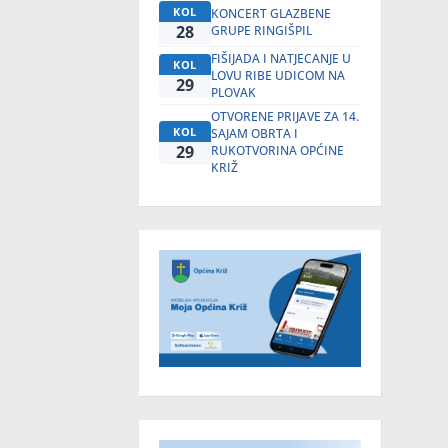
KOL
KONCERT GLAZBENE
28
GRUPE RINGIŠPIL
FIŠIJADA I NATJECANJE U
KOL
LOVU RIBE UDICOM NA
29
PLOVAK
OTVORENE PRIJAVE ZA 14.
KOL
SAJAM OBRTA I
29
RUKOTVORINA OPĆINE
KRIŽ