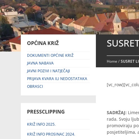
SUSRET
OPĆINA KRIŽ
DOKUMENTI OPĆINE KRIŽ
Home
/
SUSRET L
JAVNA NABAVA
JAVNI POZIVI I NATJEČAJI
PRIJAVA KVARA ILI NEDOSTATAKA
[vc_row][vc_co
OBRASCI
PRESSCLIPPING
SADRŽAJ:
Limen
rada. Svoju lju
KRIŽ INFO 2025.
promoviraju po
posjetiteljima, 
KRIŽ INFO PROSINAC 2024.