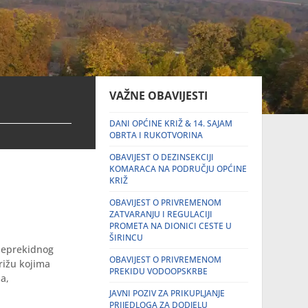
VAŽNE OBAVIJESTI
DANI OPĆINE KRIŽ & 14. SAJAM
OBRTA I RUKOTVORINA
OBAVIJEST O DEZINSEKCIJI
KOMARACA NA PODRUČJU OPĆINE
KRIŽ
OBAVIJEST O PRIVREMENOM
ZATVARANJU I REGULACIJI
PROMETA NA DIONICI CESTE U
ŠIRINCU
 neprekidnog
OBAVIJEST O PRIVREMENOM
rižu kojima
PREKIDU VODOOPSKRBE
a,
JAVNI POZIV ZA PRIKUPLJANJE
PRIJEDLOGA ZA DODJELU