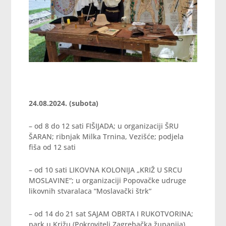
24.08.2024. (subota)
– od 8 do 12 sati FIŠIJADA; u organizaciji ŠRU
ŠARAN; ribnjak Milka Trnina, Vezišće; podjela
fiša od 12 sati
– od 10 sati LIKOVNA KOLONIJA „KRIŽ U SRCU
MOSLAVINE“; u organizaciji Popovačke udruge
likovnih stvaralaca “Moslavački štrk“
– od 14 do 21 sat SAJAM OBRTA I RUKOTVORINA;
park u Križu (Pokrovitelj Zagrebačka županija)