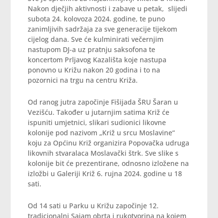
Nakon dječjih aktivnosti i zabave u petak, slijedi
subota 24. kolovoza 2024. godine, te puno
zanimljivih sadržaja za sve generacije tijekom
cijelog dana. Sve će kulminirati večernjim
nastupom DJ-a uz pratnju saksofona te
koncertom Prljavog Kazališta koje nastupa
ponovno u Križu nakon 20 godina i to na
pozornici na trgu na centru Križa.
Od ranog jutra započinje Fišijada ŠRU Šaran u
Vezišću. Također u jutarnjim satima Križ će
ispuniti umjetnici, slikari sudionici likovne
kolonije pod nazivom „Križ u srcu Moslavine“
koju za Općinu Križ organizira Popovačka udruga
likovnih stvaralaca Moslavački štrk. Sve slike s
kolonije bit će prezentirane, odnosno izložene na
izložbi u Galeriji Križ 6. rujna 2024. godine u 18
sati.
Od 14 sati u Parku u Križu započinje 12.
tradicionalni Sajam obrta i rukotvorina na kojem