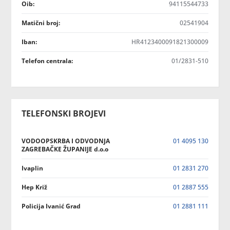
Oib:
94115544733
Matični broj:
02541904
Iban:
HR4123400091821300009
Telefon centrala:
01/2831-510
TELEFONSKI BROJEVI
VODOOPSKRBA I ODVODNJA
01 4095 130
ZAGREBAČKE ŽUPANIJE d.o.o
Ivaplin
01 2831 270
Hep Križ
01 2887 555
Policija Ivanić Grad
01 2881 111