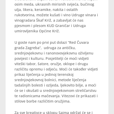
osim meda, ukrasnih mirisnih svijeća, bučinog
ulja, likera, keramike, nakita i ostalih
rukotvorina, možete kušati i vino Udruge vinara i
vinogradara Škaf Križ, a zabavljat će nas
pjesmom i plesom KUD Graničar i Udruga
umirovljenika Općine Križ.
U goste nam po prvi put dolazi “Red Čuvara
grada Zagreba“, udruga za antičku,
srednjovjekovnu i ranonovovjekovnu oživljenu
povijest i kulturu. Posjetitelji će moći vidjeti
viteški tabor, šatore, oružje, oklope i drugu
različitu opremu i odjeću. Moći će također vidjeti
prikaz liječenja u jedinoj terenskoj
srednjovjekovnoj bolnici, metode liječenja
tadašnjih bolesti i ozljeda, ljekovito bilje, a moći
će se i okušati u srednjovjekovnom streličarstvu
te radionicama mačevanja. Vitezovi će prikazati i
stilove borbe različitim oružjima.
Za sve kreativce u sklopu Sajma održat će se i