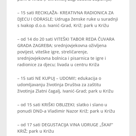
– 15 sati RECIKLAŽA- KREATIVNA RADIONICA ZA
DJECU I ODRASLE; Udruga ženske ruke u suradnji
s Ivakop d.o.o. Ivanić-Grad, Križ; park u Križu
– od 14 do 20 sati VITEŠKI TABOR REDA ČUVARA
GRADA ZAGREBA; srednjovjekovna oživljena
povijest, viteške igre, streličarenje,
srednjovjekovna bolnica i pisarnica te igre i
radionice za djecu; livada u centru Križa
– 15 sati NE KUPUJ – UDOMI!; edukacija o
udomljavanju životinja Društva za zaštitu
životinja Zlatni čagalj, Ivanić-Grad; park u Križu
– od 15 sati KRIŠKI OBLIZEKI; slatko i slano u
ponudi DND-a Vladimir Nazor Križ; park u Križu
– od 17 sati DEGUSTACIJA VINA UDRUGE „ŠKAF“
KRIŽ; park u Križu