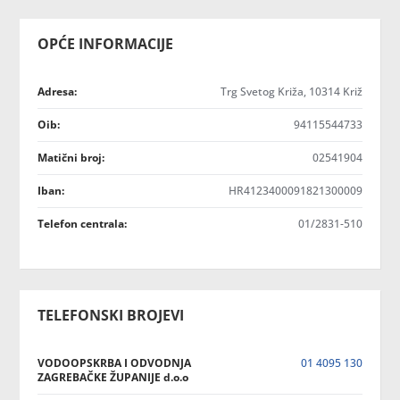
OPĆE INFORMACIJE
Adresa:
Trg Svetog Križa, 10314 Križ
Oib:
94115544733
Matični broj:
02541904
Iban:
HR4123400091821300009
Telefon centrala:
01/2831-510
TELEFONSKI BROJEVI
VODOOPSKRBA I ODVODNJA
01 4095 130
ZAGREBAČKE ŽUPANIJE d.o.o