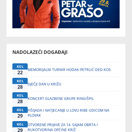
NADOLAZEĆI DOGAĐAJI
KOL
MEMORIJALNI TURNIR HODAK-PETRLIĆ-DED-KOS
22
KOL
DJEČJI DAN U KRIŽU
28
KOL
KONCERT GLAZBENE GRUPE RINGIŠPIL
28
KOL
FIŠIJADA I NATJECANJE U LOVU RIBE UDICOM NA
29
PLOVAK
KOL
OTVORENE PRIJAVE ZA 14. SAJAM OBRTA I
29
RUKOTVORINA OPĆINE KRIŽ