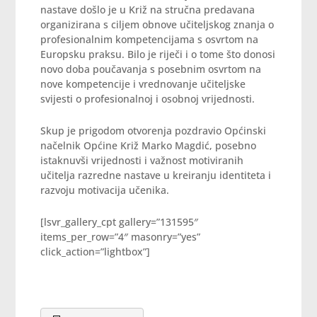
nastave došlo je u Križ na stručna predavana
organizirana s ciljem obnove učiteljskog znanja o
profesionalnim kompetencijama s osvrtom na
Europsku praksu. Bilo je riječi i o tome što donosi
novo doba poučavanja s posebnim osvrtom na
nove kompetencije i vrednovanje učiteljske
svijesti o profesionalnoj i osobnoj vrijednosti.
Skup je prigodom otvorenja pozdravio Općinski
načelnik Općine Križ Marko Magdić, posebno
istaknuvši vrijednosti i važnost motiviranih
učitelja razredne nastave u kreiranju identiteta i
razvoju motivacija učenika.
[lsvr_gallery_cpt gallery=”131595″
items_per_row=”4″ masonry=”yes”
click_action=”lightbox”]