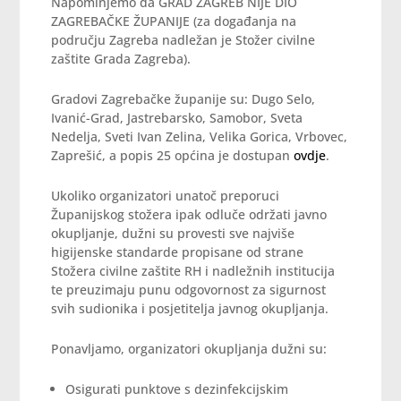
Napominjemo da GRAD ZAGREB NIJE DIO
ZAGREBAČKE ŽUPANIJE (za događanja na
području Zagreba nadležan je Stožer civilne
zaštite Grada Zagreba).
Gradovi Zagrebačke županije su: Dugo Selo,
Ivanić-Grad, Jastrebarsko, Samobor, Sveta
Nedelja, Sveti Ivan Zelina, Velika Gorica, Vrbovec,
Zaprešić, a popis 25 općina je dostupan
ovdje
.
Ukoliko organizatori unatoč preporuci
Županijskog stožera ipak odluče održati javno
okupljanje, dužni su provesti sve najviše
higijenske standarde propisane od strane
Stožera civilne zaštite RH i nadležnih institucija
te preuzimaju punu odgovornost za sigurnost
svih sudionika i posjetitelja javnog okupljanja.
Ponavljamo, organizatori okupljanja dužni su:
Osigurati punktove s dezinfekcijskim