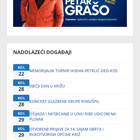
NADOLAZEĆI DOGAĐAJI
KOL
MEMORIJALNI TURNIR HODAK-PETRLIĆ-DED-KOS
22
KOL
DJEČJI DAN U KRIŽU
28
KOL
KONCERT GLAZBENE GRUPE RINGIŠPIL
28
KOL
FIŠIJADA I NATJECANJE U LOVU RIBE UDICOM NA
29
PLOVAK
KOL
OTVORENE PRIJAVE ZA 14. SAJAM OBRTA I
29
RUKOTVORINA OPĆINE KRIŽ