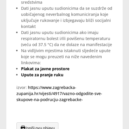
sredstvima
Dati jasnu uputu sudionicima da se suzdrže od
uobičajenog neverbalnog komuniciranja koje
uključuje rukovanje i izbjegavaju bliži socijalni
kontakt
Dati jasnu uputu sudionicima ako imaju
respiratornu bolest i/ili povišenu temperaturu
(veću od 37.5 °C) da ne dolaze na manifestacije
Na vidljivim mjestima istaknuti sljedeće upute
koje se mogu preuzeti na niže navedenim
linkovima:
Plakat za javne prostore
Upute za pranje ruku
izvor:
https://www.zagrebacka-
zupanija.hr/vijesti/4917/vazno-odgodite-sve-
skupove-na-podrucju-zagrebacke-
Ispiši ovu objavu