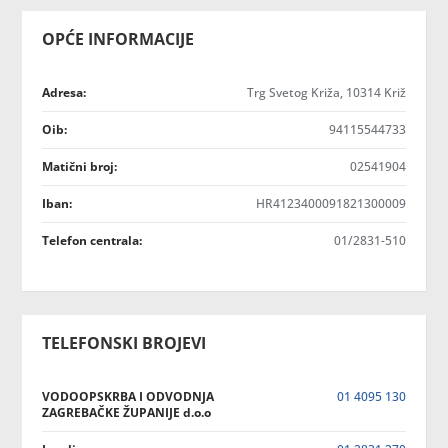
OPĆE INFORMACIJE
Adresa:
Trg Svetog Križa, 10314 Križ
Oib:
94115544733
Matični broj:
02541904
Iban:
HR4123400091821300009
Telefon centrala:
01/2831-510
TELEFONSKI BROJEVI
VODOOPSKRBA I ODVODNJA
01 4095 130
ZAGREBAČKE ŽUPANIJE d.o.o