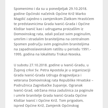
Spomenimo i da su u ponedjeljak 29.10.2018.
godine Općinski načelnik Općine Križ Marko
Magdić zajedno s zamjenikom Zlatkom Hrastićem
te predstavnicima Grada Ivanić-Grada i Općine
Kloštar Ivanić kao i udrugama proizašlim iz
Domovinskog rata, odali počast svim poginulim,
umrlim i stradalim braniteljima na centralnom
Spomen području svim poginulim braniteljima
na zapadnoslavonskom ratištu u periodu 1991.-
1995. godina na lokalitetu Trokut-Novska.
U subotu 27.10.2018. godine u Ivanić-Gradu, u
Župnoj crkvi Sv. Petra Apostola je u organizaciji
Grada Ivanić-Grada Udruga dragovoljaca i
veterana Domovinskog rata Republike Hrvatske –
Podružnica Zagrebačke županije, Ogranak
Ivanić-Grad, održana misa zadušnica za poginule
i umrle branitelje Grada Ivanić-Grada Općine
Kloštar Ivanić i Općine Križ. Tom prigodom,
ispred Općine Križ, Zamjenik Općinskog