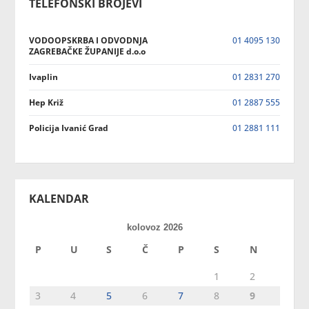
TELEFONSKI BROJEVI
VODOOPSKRBA I ODVODNJA
01 4095 130
ZAGREBAČKE ŽUPANIJE d.o.o
Ivaplin
01 2831 270
Hep Križ
01 2887 555
Policija Ivanić Grad
01 2881 111
KALENDAR
kolovoz 2026
P
U
S
Č
P
S
N
1
2
3
4
5
6
7
8
9