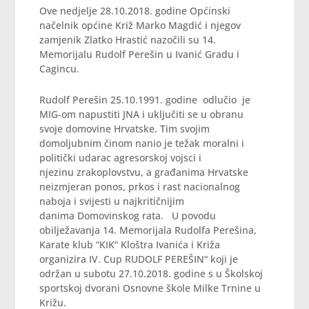
Ove nedjelje 28.10.2018. godine Općinski
načelnik općine Križ Marko Magdić i njegov
zamjenik Zlatko Hrastić nazočili su 14.
Memorijalu Rudolf Perešin u Ivanić Gradu i
Cagincu.
Rudolf Perešin 25.10.1991. godine odlučio je
MIG-om napustiti JNA i uključiti se u obranu
svoje domovine Hrvatske. Tim svojim
domoljubnim činom nanio je težak moralni i
politički udarac agresorskoj vojsci i
njezinu zrakoplovstvu, a građanima Hrvatske
neizmjeran ponos, prkos i rast nacionalnog
naboja i svijesti u najkritičnijim
danima Domovinskog rata. U povodu
obilježavanja 14. Memorijala Rudolfa Perešina,
Karate klub “KIK“ Kloštra Ivanića i Križa
organizira IV. Cup RUDOLF PEREŠIN“ koji je
održan u subotu 27.10.2018. godine s u Školskoj
sportskoj dvorani Osnovne škole Milke Trnine u
Križu.