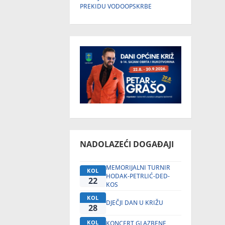
PREKIDU VODOOPSKRBE
NADOLAZEĆI DOGAĐAJI
MEMORIJALNI TURNIR
KOL
HODAK-PETRLIĆ-DED-
22
KOS
KOL
DJEČJI DAN U KRIŽU
28
KOL
KONCERT GLAZBENE