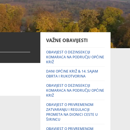
VAŽNE OBAVIJESTI
OBAVIJEST O DEZINSEKCIJI
KOMARACA NA PODRUČJU OPĆINE
KRIŽ
DANI OPĆINE KRIŽ & 14. SAJAM
OBRTA I RUKOTVORINA
OBAVIJEST O DEZINSEKCIJI
KOMARACA NA PODRUČJU OPĆINE
KRIŽ
OBAVIJEST O PRIVREMENOM
ZATVARANJU I REGULACIJI
PROMETA NA DIONICI CESTE U
ŠIRINCU
OBAVIJEST O PRIVREMENOM