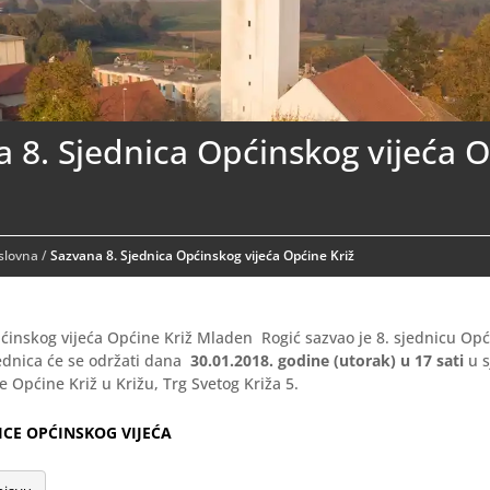
 8. Sjednica Općinskog vijeća 
aslovna
/
Sazvana 8. Sjednica Općinskog vijeća Općine Križ
ćinskog vijeća Općine Križ Mladen Rogić sazvao je 8. sjednicu Opć
ednica će se održati dana
30.01.2018. godine (utorak) u 17 sati
u s
 Općine Križ u Križu, Trg Svetog Križa 5.
NICE OPĆINSKOG VIJEĆA