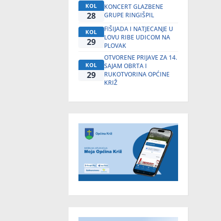
KOL
KONCERT GLAZBENE
28
GRUPE RINGIŠPIL
FIŠIJADA I NATJECANJE U
KOL
LOVU RIBE UDICOM NA
29
PLOVAK
OTVORENE PRIJAVE ZA 14.
KOL
SAJAM OBRTA I
29
RUKOTVORINA OPĆINE
KRIŽ