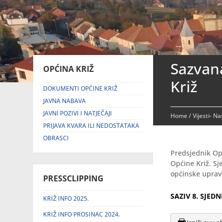
Sazvana
OPĆINA KRIŽ
Križ
DOKUMENTI OPĆINE KRIŽ
JAVNA NABAVA
JAVNI POZIVI I NATJEČAJI
Home
/
Vijesti- N
PRIJAVA KVARA ILI NEDOSTATAKA
OBRASCI
Predsjednik Op
Općine Križ. Sj
općinske uprave
PRESSCLIPPING
SAZIV 8. SJED
KRIŽ INFO 2025.
KRIŽ INFO PROSINAC 2024.