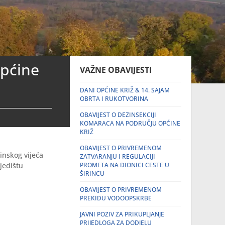
Općine
VAŽNE OBAVIJESTI
DANI OPĆINE KRIŽ & 14. SAJAM
OBRTA I RUKOTVORINA
OBAVIJEST O DEZINSEKCIJI
KOMARACA NA PODRUČJU OPĆINE
KRIŽ
OBAVIJEST O PRIVREMENOM
inskog vijeća
ZATVARANJU I REGULACIJI
jedištu
PROMETA NA DIONICI CESTE U
ŠIRINCU
OBAVIJEST O PRIVREMENOM
PREKIDU VODOOPSKRBE
JAVNI POZIV ZA PRIKUPLJANJE
PRIJEDLOGA ZA DODJELU