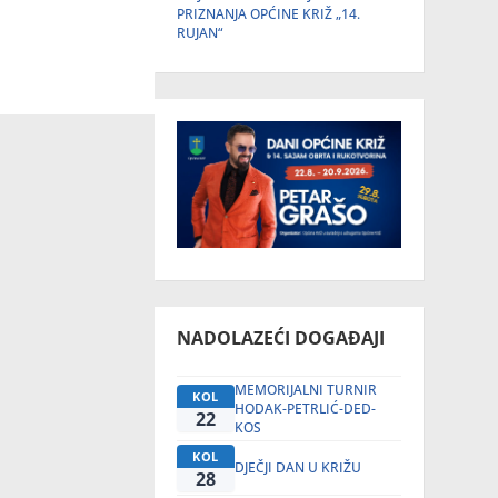
PRIZNANJA OPĆINE KRIŽ „14.
RUJAN“
NADOLAZEĆI DOGAĐAJI
MEMORIJALNI TURNIR
KOL
HODAK-PETRLIĆ-DED-
22
KOS
KOL
DJEČJI DAN U KRIŽU
28