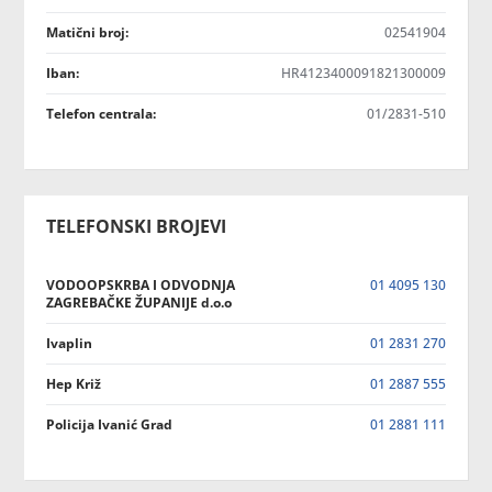
Matični broj:
02541904
Iban:
HR4123400091821300009
Telefon centrala:
01/2831-510
TELEFONSKI BROJEVI
VODOOPSKRBA I ODVODNJA
01 4095 130
ZAGREBAČKE ŽUPANIJE d.o.o
Ivaplin
01 2831 270
Hep Križ
01 2887 555
Policija Ivanić Grad
01 2881 111