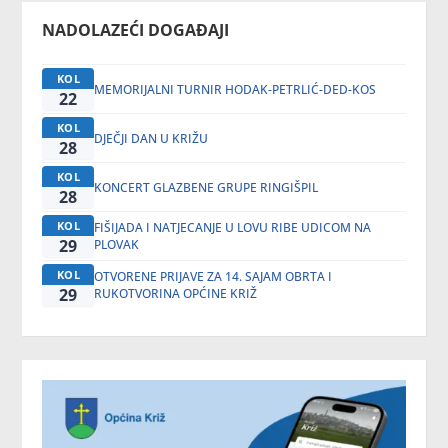
NADOLAZEĆI DOGAĐAJI
KOL
MEMORIJALNI TURNIR HODAK-PETRLIĆ-DED-KOS
22
KOL
DJEČJI DAN U KRIŽU
28
KOL
KONCERT GLAZBENE GRUPE RINGIŠPIL
28
KOL
FIŠIJADA I NATJECANJE U LOVU RIBE UDICOM NA
29
PLOVAK
KOL
OTVORENE PRIJAVE ZA 14. SAJAM OBRTA I
29
RUKOTVORINA OPĆINE KRIŽ