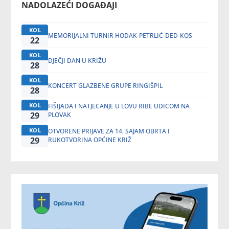
NADOLAZEĆI DOGAĐAJI
KOL
MEMORIJALNI TURNIR HODAK-PETRLIĆ-DED-KOS
22
KOL
DJEČJI DAN U KRIŽU
28
KOL
KONCERT GLAZBENE GRUPE RINGIŠPIL
28
KOL
FIŠIJADA I NATJECANJE U LOVU RIBE UDICOM NA
29
PLOVAK
KOL
OTVORENE PRIJAVE ZA 14. SAJAM OBRTA I
29
RUKOTVORINA OPĆINE KRIŽ