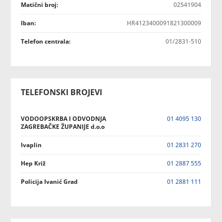
Matični broj:
02541904
Iban:
HR4123400091821300009
Telefon centrala:
01/2831-510
TELEFONSKI BROJEVI
VODOOPSKRBA I ODVODNJA
01 4095 130
ZAGREBAČKE ŽUPANIJE d.o.o
Ivaplin
01 2831 270
Hep Križ
01 2887 555
Policija Ivanić Grad
01 2881 111