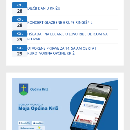
KOL
DJEČJI DAN U KRIŽU
28
KOL
KONCERT GLAZBENE GRUPE RINGIŠPIL
28
KOL
FIŠIJADA I NATJECANJE U LOVU RIBE UDICOM NA
29
PLOVAK
KOL
OTVORENE PRIJAVE ZA 14. SAJAM OBRTA I
29
RUKOTVORINA OPĆINE KRIŽ