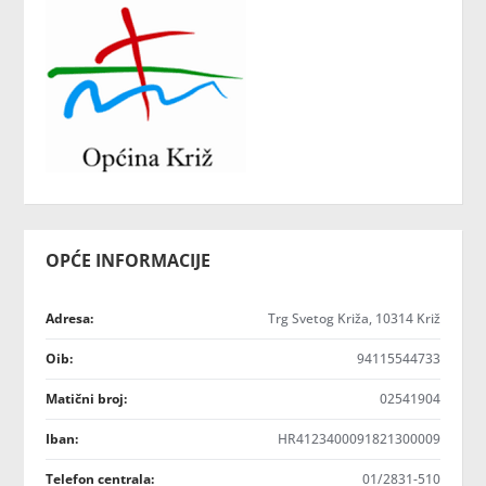
OPĆE INFORMACIJE
Adresa:
Trg Svetog Križa, 10314 Križ
Oib:
94115544733
Matični broj:
02541904
Iban:
HR4123400091821300009
Telefon centrala:
01/2831-510