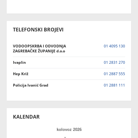
TELEFONSKI BROJEVI
VODOOPSKRBA I ODVODNJA
01 4095 130
ZAGREBAČKE ŽUPANIJE d.o.o
Ivaplin
01 2831 270
Hep Križ
01 2887 555
Policija Ivanić Grad
01 2881 111
KALENDAR
kolovoz 2026