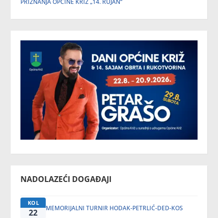
PRIZNANJA OPĆINE KRIŽ „14. RUJAN“
NADOLAZEĆI DOGAĐAJI
KOL
MEMORIJALNI TURNIR HODAK-PETRLIĆ-DED-KOS
22