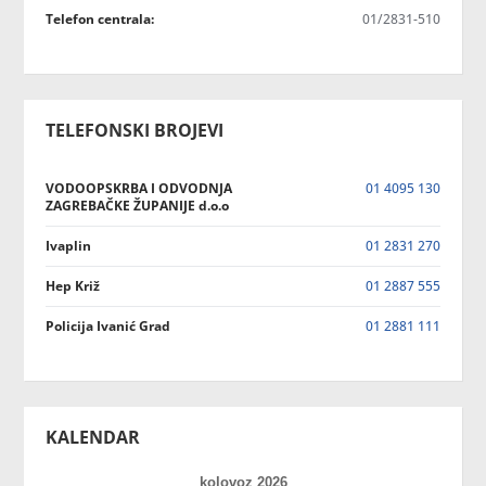
Telefon centrala:
01/2831-510
TELEFONSKI BROJEVI
VODOOPSKRBA I ODVODNJA
01 4095 130
ZAGREBAČKE ŽUPANIJE d.o.o
Ivaplin
01 2831 270
Hep Križ
01 2887 555
Policija Ivanić Grad
01 2881 111
KALENDAR
kolovoz 2026