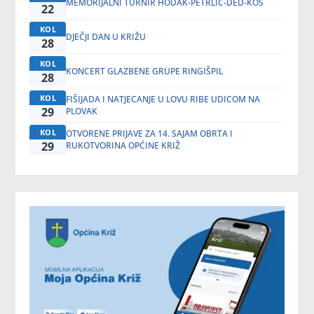
MEMORIJALNI TURNIR HODAK-PETRLIĆ-DED-KOS
22
KOL
DJEČJI DAN U KRIŽU
28
KOL
KONCERT GLAZBENE GRUPE RINGIŠPIL
28
KOL
FIŠIJADA I NATJECANJE U LOVU RIBE UDICOM NA
29
PLOVAK
KOL
OTVORENE PRIJAVE ZA 14. SAJAM OBRTA I
29
RUKOTVORINA OPĆINE KRIŽ