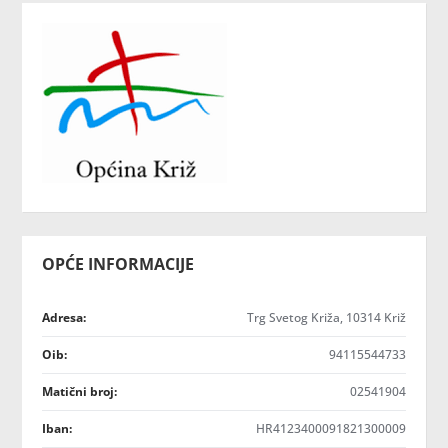
OPĆE INFORMACIJE
Adresa:
Trg Svetog Križa, 10314 Križ
Oib:
94115544733
Matični broj:
02541904
Iban:
HR4123400091821300009